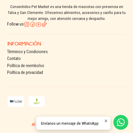
Consentidos Pet Market es una tienda de mascotas con presencia en
Talca y San Clemente. Ofrecemos alimentos, accesorios y cariño para tu
mejor amigo, con atención cercana y despacho.
Follow us
INFORMACIÓN
Términos y Condiciones
Contato
Política de reembolso
Política de privacidad
2026 Consentidos Pet.
Envíanos un mensaje de WhatsApp
All Rights Reserved.
Powered by Jumpseller
.