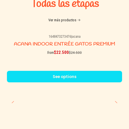
Todas las etapas
Ver más productos
1648473273476
|
acana
-8% OFF
ACANA INDOOR ENTRÉE GATOS PREMIUM
$22.500
$24.500
from
See options