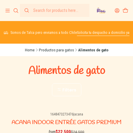
Somos de Talca pero enviamos a todo Chile
Solicita tu despacho a domicilio ya
Home
Productos para gatos
Alimentos de gato
Alimentos de gato
Filters
1648473273476
|
acana
-8% OFF
ACANA INDOOR ENTRÉE GATOS PREMIUM
$22.500
$24.500
from