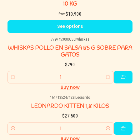
10 KG
$10.900
from
See options
7797453000550
|
Whiskas
WHISKAS POLLO EN SALSA 85 G SOBRE PARA
GATOS
$790
Quantity
Buy now
1614135247132
|
Leonardo
LEONARDO KITTEN 1,8 KILOS
$27.500
Quantity
Buy now