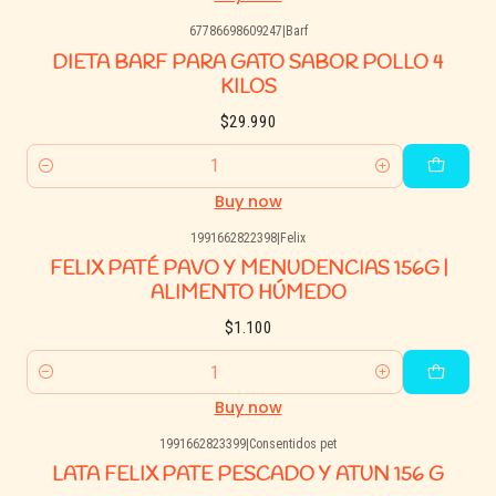
67786698609247
|
Barf
DIETA BARF PARA GATO SABOR POLLO 4
KILOS
$29.990
Quantity
Buy now
1991662822398
|
Felix
FELIX PATÉ PAVO Y MENUDENCIAS 156G |
ALIMENTO HÚMEDO
$1.100
Quantity
Buy now
1991662823399
|
Consentidos pet
LATA FELIX PATE PESCADO Y ATUN 156 G