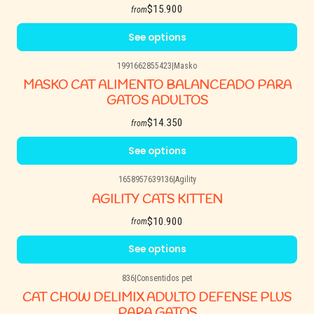
$15.900
from
See options
1991662855423
|
Masko
MASKO CAT ALIMENTO BALANCEADO PARA
GATOS ADULTOS
$14.350
from
See options
1658957639136
|
Agility
AGILITY CATS KITTEN
$10.900
from
See options
836
|
Consentidos pet
CAT CHOW DELIMIX ADULTO DEFENSE PLUS
PARA GATOS