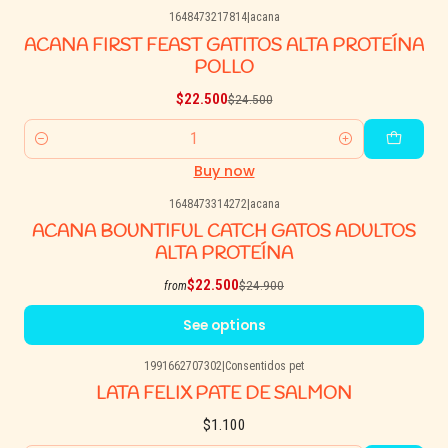
1648473217814
|
acana
-8% OFF
ACANA FIRST FEAST GATITOS ALTA PROTEÍNA
POLLO
$22.500
$24.500
Quantity
Buy now
1648473314272
|
acana
-10% OFF
ACANA BOUNTIFUL CATCH GATOS ADULTOS
ALTA PROTEÍNA
$22.500
$24.900
from
See options
1991662707302
|
Consentidos pet
LATA FELIX PATE DE SALMON
$1.100