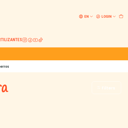
EN
LOGIN
RTILIZANTES
perros
ra
Filters