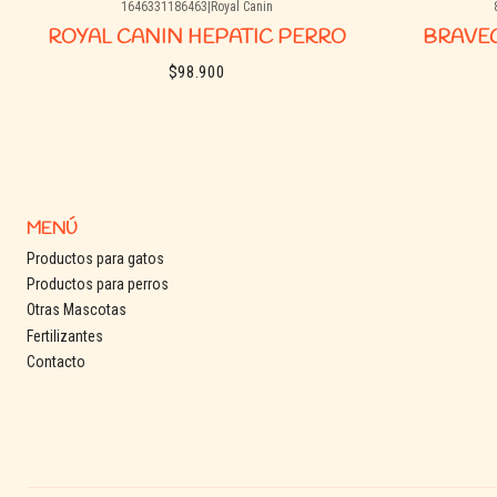
1646331186463
|
Royal Canin
Agotado
Agotado
ROYAL CANIN HEPATIC PERRO
BRAVEC
$98.900
See details
MENÚ
Productos para gatos
Productos para perros
Otras Mascotas
Fertilizantes
Contacto