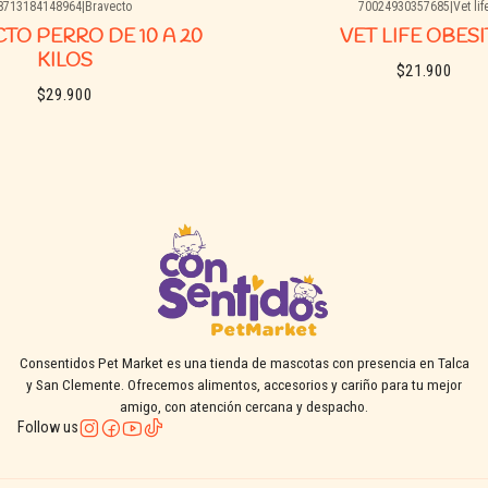
8713184148964
|
Bravecto
70024930357685
|
Vet lif
Agotado
TO PERRO DE 10 A 20
VET LIFE OBESI
KILOS
$21.900
$29.900
See details
See details
Consentidos Pet Market es una tienda de mascotas con presencia en Talca
y San Clemente. Ofrecemos alimentos, accesorios y cariño para tu mejor
amigo, con atención cercana y despacho.
Follow us