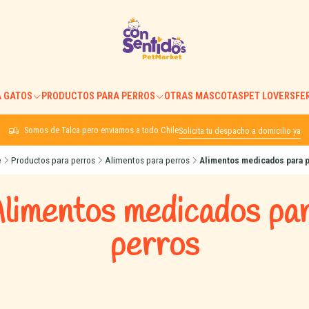
 GATOS
PRODUCTOS PARA PERROS
OTRAS MASCOTAS
PET LOVERS
FE
Somos de Talca pero enviamos a todo Chile
Solicita tu despacho a domicilio ya
e
Productos para perros
Alimentos para perros
Alimentos medicados para 
limentos medicados pa
perros