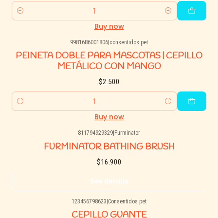
Quantity
Buy now
9981686001806
|
consentidos pet
PEINETA DOBLE PARA MASCOTAS | CEPILLO
METÁLICO CON MANGO
$2.500
Quantity
Buy now
811794929329
|
Furminator
Agotado
FURMINATOR BATHING BRUSH
$16.900
See details
123456798623
|
Consentidos pet
Agotado
CEPILLO GUANTE