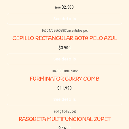
$2.500
from
See details
1650475966088
|
Consentidos pet
Agotado
CEPILLO RECTANGULAR BOTA PELO AZUL
$3.900
See details
104013
|
Furminator
Agotado
FURMINATOR CURRY COMB
$11.990
See details
ac-hg104
|
Zupet
Agotado
RASQUETA MULTIFUNCIONAL ZUPET
$7.650