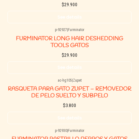
$29.900
See details
p-92927
|
Furminator
Agotado
FURMINATOR LONG HAIR DESHEDDING
TOOLS GATOS
$29.900
See details
ac-hg105
|
Zupet
Agotado
RASQUETA PARA GATO ZUPET – REMOVEDOR
DE PELO SUELTO Y SUBPELO
$3.800
See details
p-92930
|
Furminator
Agotado