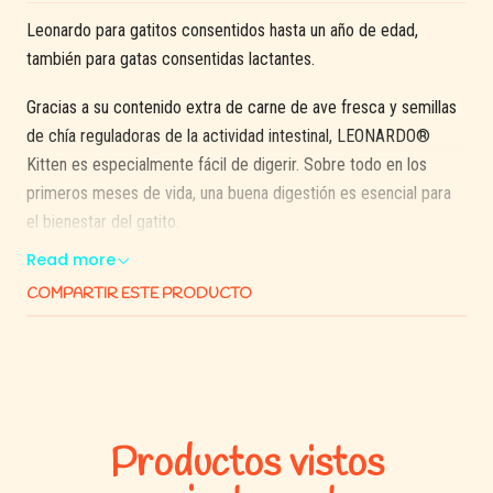
Leonardo para gatitos consentidos hasta un año de edad,
también para gatas consentidas lactantes.
Gracias a su contenido extra de carne de ave fresca y semillas
de chía reguladoras de la actividad intestinal, LEONARDO®
Kitten es especialmente fácil de digerir. Sobre todo en los
primeros meses de vida, una buena digestión es esencial para
el bienestar del gatito.
Read more
LEONARDO® Kitten contiene ProVital, una combinación de los
COMPARTIR ESTE PRODUCTO
ingredientes activos procedentes de extractos de levadura de
cerveza que facilita y fomenta la función inmunitaria.
Productos vistos