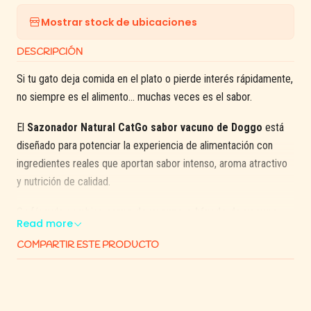
Mostrar stock de ubicaciones
DESCRIPCIÓN
Si tu gato deja comida en el plato o pierde interés rápidamente,
no siempre es el alimento… muchas veces es el sabor.
El
Sazonador Natural CatGo sabor vacuno de Doggo
está
diseñado para potenciar la experiencia de alimentación con
ingredientes reales que aportan sabor intenso, aroma atractivo
y nutrición de calidad.
Su fórmula combina
carne de vacuno e hígado de vacuno
Read more
deshidratados
, creando un perfil altamente palatable que
COMPARTIR ESTE PRODUCTO
estimula el apetito incluso en gatos más exigentes, mientras
aporta proteínas esenciales para mantener su masa muscular,
energía y bienestar general.