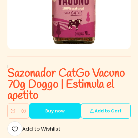
|
Sazonador CatGo Vacuno
70g Doggo | Estimula el
apetito
Buy now
Add to Cart
Quantity
Add to Wishlist