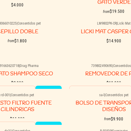
GATO VERDE
$4.000
$19.500
from
8066010225
|
Consentidos pet
LM9802PK-CR
|
Licki Mat
See options
See options
EPILLO DOBLE
LICKI MAT CASPER
$1.800
$14.900
from
91663620718
|
Drag Pharma
739802490695
|
Consentidos
See options
See options
GATO SHAMPOO SECO
REMOVEDOR DE 
$3.990
$10.900
Quantity
rd-001
|
Consentidos pet
sa-l
|
Consentidos pet
Buy now
Buy now
STO FILTRO FUENTE
BOLSO DE TRANSPO
CILINDRICAS
DISEÑOS
$11.900
$9.900
from
ds31
|
Consentidos
P-92929
|
Furminator