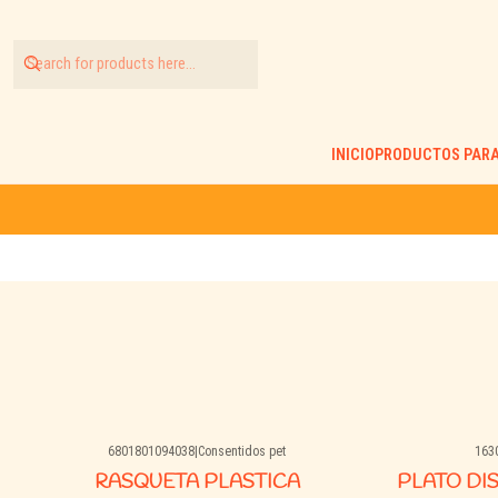
INICIO
PRODUCTOS PARA
6801801094038
|
Consentidos pet
163
RASQUETA PLASTICA
PLATO DI