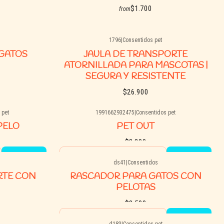
$1.700
from
1796
|
Consentidos pet
See options
 GATOS
JAULA DE TRANSPORTE
ATORNILLADA PARA MASCOTAS |
SEGURA Y RESISTENTE
$26.900
 pet
1991662932475
|
Consentidos pet
See options
PELO
PET OUT
$8.200
Quantity
ds41
|
Consentidos
Buy now
RTE CON
RASCADOR PARA GATOS CON
PELOTAS
$8.500
Quantity
d183
|
Consentidos pet