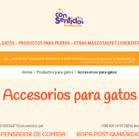
 GATOS
PRODUCTOS PARA PERROS
OTRAS MASCOTAS
PET LOVERS
FE
Somos de Talca pero enviamos a todo Chile
Solicita tu despacho a domicilio ya
Home
Productos para gatos
Accesorios para gatos
Accesorios para gatos
0160536477
|
Consentidos pet
70854051419128
|
Pet Me
SPENSADOR DE COMIDA
ROPA POST QUIRÚRGI