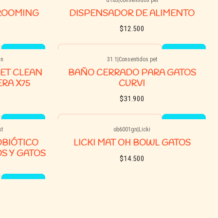
Buy now
ROOMING
DISPENSADOR DE ALIMENTO
$12.500
Quantity
an
31.1
|
Consentidos pet
Buy now
PET CLEAN
BAÑO CERRADO PARA GATOS
RA X75
CURVI
$31.900
Quantity
st
ob6001gn
|
Licki
Agotado
Buy now
OBIÓTICO
LICKI MAT OH BOWL GATOS
S Y GATOS
$14.500
See details