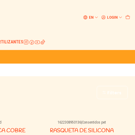
EN
LOGIN
RTILIZANTES
Filters
d
1622308950136
|
Consentidos pet
CA COBRE
RASQUETA DE SILICONA