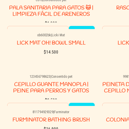
See options
PALA SANITARIA PARA GATOS 🐱 |
RAS
LIMPIEZA FÁCIL DE ARENEROS
$1.000
Quantity
Quantity
ob6002bk
|
Licki Mat
Buy now
LICK MAT OH! BOWL SMALL
LICK
$14.500
123456798623
|
Consentido pet
998
See options
CEPILLO GUANTE MANOPLA |
PEINETA 
PEINE PARA PERROS Y GATOS
CEPILLO
$2.500
Quantity
Quantity
811794929329
|
Furminator
Agotado
Agotado
Buy now
FURMINATOR BATHING BRUSH
COLONIA