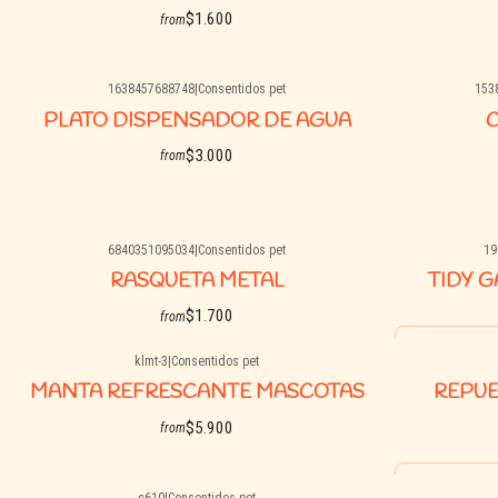
$1.600
from
1638457688748
|
Consentidos pet
153
See options
PLATO DISPENSADOR DE AGUA
C
$3.000
from
6840351095034
|
Consentidos pet
19
See options
RASQUETA METAL
TIDY 
$1.700
from
Quantity
klmt-3
|
Consentidos pet
See options
MANTA REFRESCANTE MASCOTAS
REPUE
$5.900
from
Quantity
c610
|
Consentidos pet