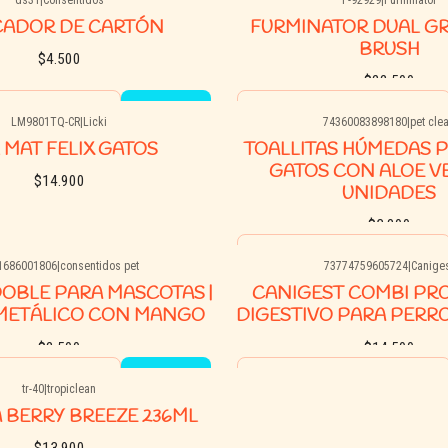
See options
Buy now
CADOR DE CARTÓN
FURMINATOR DUAL G
BRUSH
$4.500
$22.500
Quantity
LM9801TQ-CR
|
Licki
74360083898180
|
pet cle
Buy now
Buy now
 MAT FELIX GATOS
TOALLITAS HÚMEDAS 
GATOS CON ALOE VE
$14.900
UNIDADES
$3.800
Quantity
1686001806
|
consentidos pet
73774759605724
|
Canige
See options
Buy now
DOBLE PARA MASCOTAS |
CANIGEST COMBI PR
 METÁLICO CON MANGO
DIGESTIVO PARA PERRO
$2.500
$14.500
Quantity
tr-40
|
tropiclean
Buy now
Buy now
 BERRY BREEZE 236ML