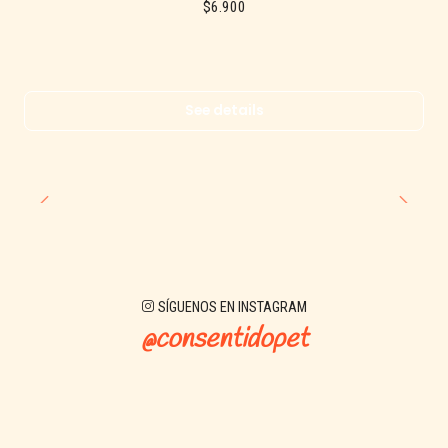
$6.900
🐾 Recomendado para:
Cachorros en crecimiento
Transición del destete o cambio de dieta
See details
Cachorros mañosos o con dificultad para comer pellet
Como base para una dieta más húmeda y palatable
SÍGUENOS EN INSTAGRAM
@consentidopet