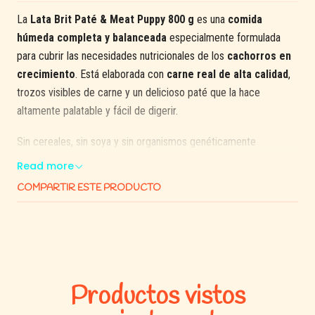
La
Lata Brit Paté & Meat Puppy 800 g
es una
comida
húmeda completa y balanceada
especialmente formulada
para cubrir las necesidades nutricionales de los
cachorros en
crecimiento
. Está elaborada con
carne real de alta calidad
,
trozos visibles de carne y un delicioso paté que la hace
altamente palatable y fácil de digerir.
Sin cereales, sin soya y sin organismos genéticamente
modificados, es ideal para cachorros con
digestión sensible
o
Read more
tutores que buscan una alimentación más
natural, funcional y
COMPARTIR ESTE PRODUCTO
nutritiva
. Puede ofrecerse como alimento completo o
mezclarse con pellet para mejorar la palatabilidad.
Un alimento premium que entrega
nutrición, sabor y textura
en cada bocado
para ayudar a tu cachorro a crecer fuerte,
feliz y saludable 💚🐾
Productos vistos