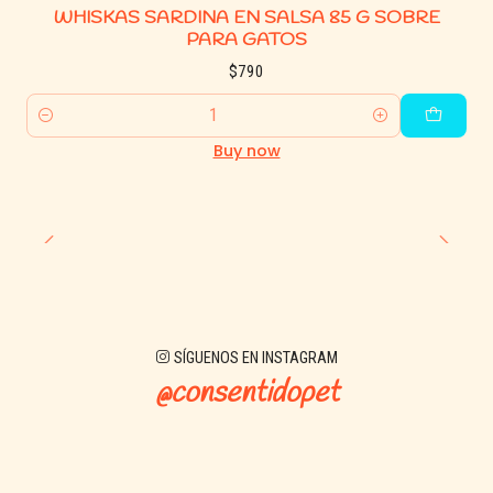
📦 Modo de uso
WHISKAS SARDINA EN SALSA 85 G SOBRE
PARA GATOS
Servir directamente desde el sobre.
$790
Puede utilizarse como alimento completo o complemento
del alimento seco.
Quantity
Buy now
Mantener siempre agua fresca disponible.
⚠️ Importante
Conservar en un lugar fresco y seco.
Una vez abierto, refrigerar y consumir dentro de 48 horas.
SÍGUENOS EN INSTAGRAM
📊 Especificaciones
@consentidopet
Tipo: Alimento húmedo para gatos
Etapa: Adulto