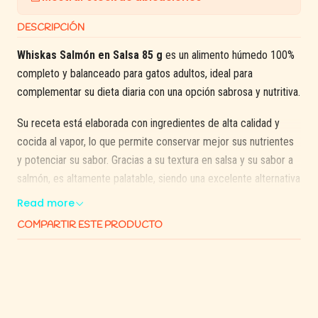
DESCRIPCIÓN
Whiskas Salmón en Salsa 85 g
es un alimento húmedo 100%
completo y balanceado para gatos adultos, ideal para
complementar su dieta diaria con una opción sabrosa y nutritiva.
Su receta está elaborada con ingredientes de alta calidad y
cocida al vapor, lo que permite conservar mejor sus nutrientes
y potenciar su sabor. Gracias a su textura en salsa y su sabor a
salmón, es altamente palatable, siendo una excelente alternativa
para gatos exigentes o con bajo apetito.
Read more
COMPARTIR ESTE PRODUCTO
Además, contribuye a la hidratación diaria y apoya la salud del
tracto urinario, convirtiéndose en un complemento ideal para el
alimento seco.