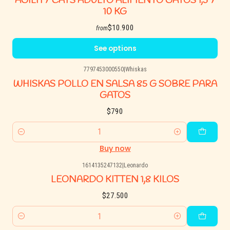
AGILITY CATS ADULTO ALIMENTO GATOS 1,5 Y
10 KG
$10.900
from
See options
7797453000550
|
Whiskas
WHISKAS POLLO EN SALSA 85 G SOBRE PARA
GATOS
$790
Quantity
Buy now
1614135247132
|
Leonardo
LEONARDO KITTEN 1,8 KILOS
$27.500
Quantity