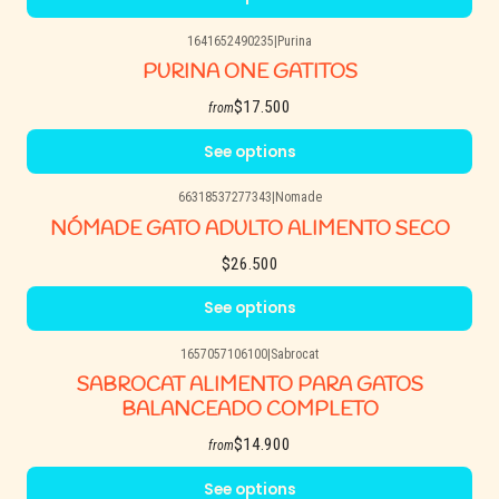
1641652490235
|
Purina
PURINA ONE GATITOS
$17.500
from
See options
66318537277343
|
Nomade
NÓMADE GATO ADULTO ALIMENTO SECO
$26.500
See options
1657057106100
|
Sabrocat
SABROCAT ALIMENTO PARA GATOS
BALANCEADO COMPLETO
$14.900
from
See options