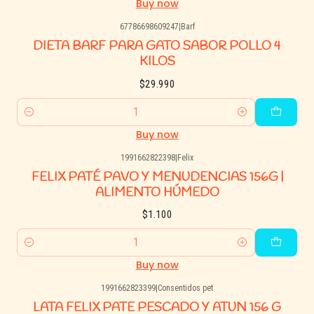
Buy now
67786698609247
|
Barf
DIETA BARF PARA GATO SABOR POLLO 4
KILOS
$29.990
Quantity
Buy now
1991662822398
|
Felix
FELIX PATÉ PAVO Y MENUDENCIAS 156G |
ALIMENTO HÚMEDO
$1.100
Quantity
Buy now
1991662823399
|
Consentidos pet
LATA FELIX PATE PESCADO Y ATUN 156 G