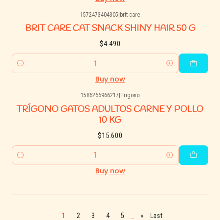
1572473404305
|
brit care
BRIT CARE CAT SNACK SHINY HAIR 50 G
$4.490
Quantity
Buy now
1586266966217
|
Trigono
TRÍGONO GATOS ADULTOS CARNE Y POLLO
10 KG
$15.600
Quantity
Buy now
...
1
2
3
4
5
»
Last