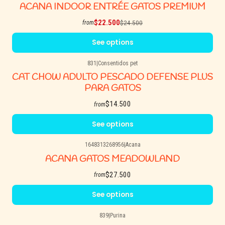
-8% OFF
ACANA INDOOR ENTRÉE GATOS PREMIUM
$22.500
$24.500
from
See options
831
|
Consentidos pet
CAT CHOW ADULTO PESCADO DEFENSE PLUS
PARA GATOS
$14.500
from
See options
1648313268956
|
Acana
ACANA GATOS MEADOWLAND
$27.500
from
See options
839
|
Purina