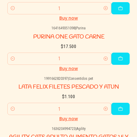
Quantity
Buy now
1641649351098
|
Purina
PURINA ONE GATO CARNE
$17.500
Quantity
Buy now
1991662820397
|
Consentidos pet
LATA FELIX FILETES PESCADO Y ATUN
$1.100
Quantity
Buy now
1636204994723
|
Agility