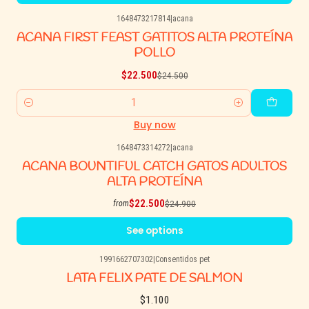
1648473217814
|
acana
-8% OFF
ACANA FIRST FEAST GATITOS ALTA PROTEÍNA
POLLO
$22.500
$24.500
Quantity
Buy now
1648473314272
|
acana
-10% OFF
ACANA BOUNTIFUL CATCH GATOS ADULTOS
ALTA PROTEÍNA
$22.500
$24.900
from
See options
1991662707302
|
Consentidos pet
LATA FELIX PATE DE SALMON
$1.100