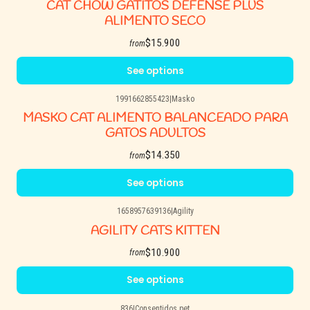
CAT CHOW GATITOS DEFENSE PLUS
ALIMENTO SECO
$15.900
from
See options
1991662855423
|
Masko
MASKO CAT ALIMENTO BALANCEADO PARA
GATOS ADULTOS
$14.350
from
See options
1658957639136
|
Agility
AGILITY CATS KITTEN
$10.900
from
See options
836
|
Consentidos pet