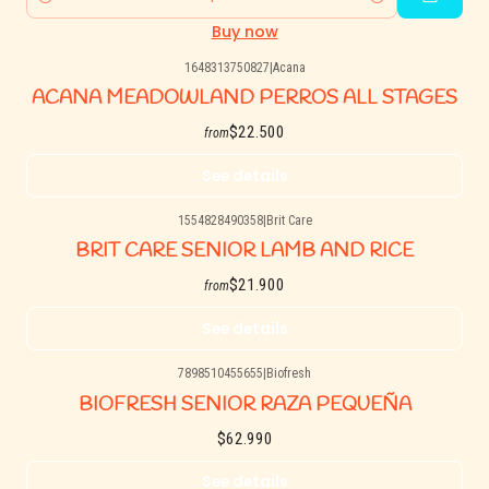
Quantity
Buy now
1648313750827
|
Acana
Agotado
ACANA MEADOWLAND PERROS ALL STAGES
$22.500
from
See details
1554828490358
|
Brit Care
Agotado
BRIT CARE SENIOR LAMB AND RICE
$21.900
from
See details
7898510455655
|
Biofresh
Agotado
BIOFRESH SENIOR RAZA PEQUEÑA
$62.990
See details