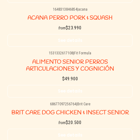
1648313846854
|
acana
Agotado
ACANA PERRO PORK & SQUASH
$23.990
from
See details
1531332617108
|
Fit Formula
Agotado
ALIMENTO SENIOR PERROS
ARTICULACIONES Y COGNICIÓN
$49.900
See details
68677097256764
|
Brit Care
Agotado
BRIT CARE DOG CHICKEN & INSECT SENIOR
$20.500
from
See details