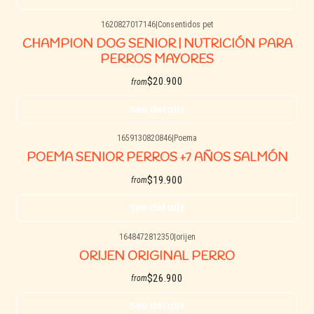
1620827017146
|
Consentidos pet
Agotado
CHAMPION DOG SENIOR | NUTRICIÓN PARA
PERROS MAYORES
$20.900
from
See details
1659130820846
|
Poema
Agotado
POEMA SENIOR PERROS +7 AÑOS SALMÓN
$19.900
from
See details
1648472812350
|
orijen
Agotado
ORIJEN ORIGINAL PERRO
$26.900
from
See details