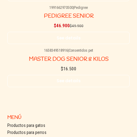
1991662970500
|
Pedigree
-6% OFF
PEDIGREE SENIOR
Agotado
$46.900
$49.900
See details
1658349518916
|
Consentidos pet
Agotado
MASTER DOG SENIOR 8 KILOS
$16.500
See details
MENÚ
Productos para gatos
Productos para perros