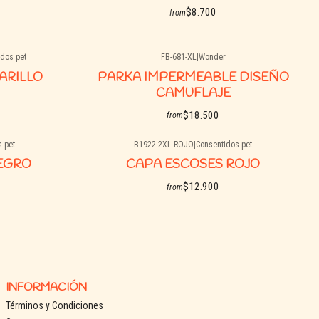
$8.700
from
dos pet
FB-681-XL
|
Wonder
See options
Agotado
ARILLO
PARKA IMPERMEABLE DISEÑO
CAMUFLAJE
$18.500
from
 pet
B1922-2XL ROJO
|
Consentidos pet
See details
Agotado
EGRO
CAPA ESCOSES ROJO
$12.900
from
See details
INFORMACIÓN
Términos y Condiciones