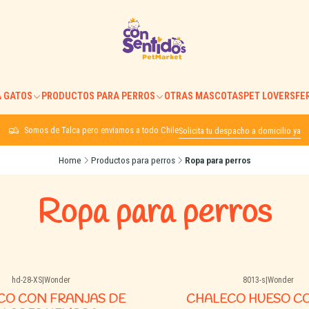
 GATOS
PRODUCTOS PARA PERROS
OTRAS MASCOTAS
PET LOVERS
FE
Somos de Talca pero enviamos a todo Chile
Solicita tu despacho a domicilio ya
Home
Productos para perros
Ropa para perros
Ropa para perros
hd-28-XS
|
Wonder
8013-s
|
Wonder
CO CON FRANJAS DE
CHALECO HUESO C