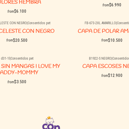
OLORES HEMBRA
$6.990
from
$6.100
from
ELESTE CON NEGRO
|
Consentidos pet
FB-673-2XL AMARILLO
|
Consenti
See options
See options
Agotado
CELESTE CON NEGRO
CAPA DE POLAR AM
$20.500
$10.500
from
from
d31-1l
|
Consentidos pet
B1922-S NEGRO
|
Consentidos
See details
See details
Agotado
 SIN MANGAS I LOVE MY
CAPA ESCOSES N
ADDY-MOMMY
$12.900
from
$3.500
from
See details
See details