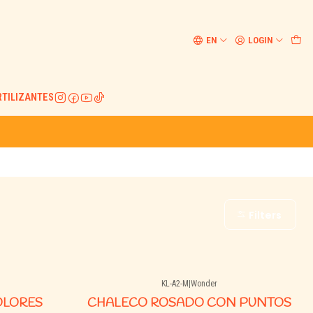
EN
LOGIN
RTILIZANTES
Filters
KL-A2-M
|
Wonder
OLORES
CHALECO ROSADO CON PUNTOS