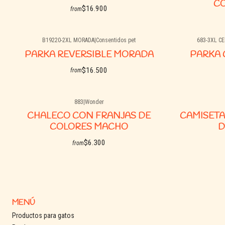
C
$16.900
from
B19220-2XL MORADA
|
Consentidos pet
683-3XL C
See options
Agotado
PARKA REVERSIBLE MORADA
PARKA 
$16.500
from
883
|
Wonder
See options
Agotado
Agotado
CHALECO CON FRANJAS DE
CAMISETA
COLORES MACHO
D
$6.300
from
See details
MENÚ
Productos para gatos