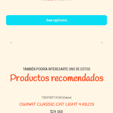
favoreciendo la salud visual y cerebral. Los fructo y manano
oligosacáridos fortalecen el sistema digestivo, mientras que las
algas marinas deshidratadas, la glucosamina y el condroitín
See options
sulfato apoyan la salud articular.
La inclusión de ingredientes especiales como arándanos,
tomillo, flor de manzanilla, hinojo, equinácea, y té verde,
proveen antioxidantes naturales que promueven un sistema
inmunológico fuerte, ayudando a tu gato a mantenerse saludable
y vigoroso.
TAMBIÉN PODRÍA INTERESARTE UNO DE ESTOS
Productos recomendados
70507007741061
|
Ownat
Agotado
OWNAT CLASSIC CAT LIGHT 4 KILOS
$29.500