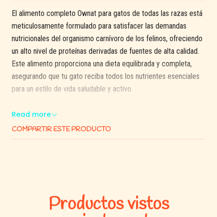
El alimento completo Ownat para gatos de todas las razas está
meticulosamente formulado para satisfacer las demandas
nutricionales del organismo carnívoro de los felinos, ofreciendo
un alto nivel de proteínas derivadas de fuentes de alta calidad.
Este alimento proporciona una dieta equilibrada y completa,
asegurando que tu gato reciba todos los nutrientes esenciales
para un estilo de vida saludable y activo.
La composición incluye un 26% de pollo deshidratado y un
Read more
mínimo de 12% de pollo fresco antes de la extrusión,
COMPARTIR ESTE PRODUCTO
complementado con un 12% de cerdo deshidratado,
garantizando que las proteínas que consume tu gato sean de la
mejor calidad. Los guisantes enteros (12%) no solo son una
fuente excelente de proteínas vegetales sino también de fibra,
lo cual favorece la digestión saludable.
Productos vistos
La grasa avícola, preservada con antioxidantes naturales,