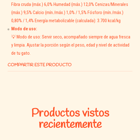
Fibra cruda (máx.) 6,0% Humedad (máx.) 12,0% Cenizas/Minerales
(máx.) 9,5% Calcio (mín./máx.) 1,0% / 1,5% Fósforo (mín./máx.)
0,80% / 1,4% Energía metabolizable (calculada): 3.700 kcal/kg
Modo de uso:
💡 Modo de uso: Servir seco, acompañado siempre de agua fresca
Una taza de 200 ml contiene aproximadamente 90 g de
y limpia. Ajustar la porción según el peso, edad y nivel de actividad
PURINA® CAT CHOW® Esteirilizados Pescado. El cambio en la
de tu gato.
alimentación de tu gato debe ser gradual en un período de 7
COMPARTIR ESTE PRODUCTO
hasta 10 días. Sustituye pequeñas cantidades de alimento cada
vez, hasta que tu gato consuma únicamente PURINA® CAT
CHOW® Esterilizados Pescado. Las cantidades diarias
recomendadas deberán ser ajustadas a las condiciones
ambientales, al nivel de actividad del gato y a su condición
física.
Productos vistos
recientemente