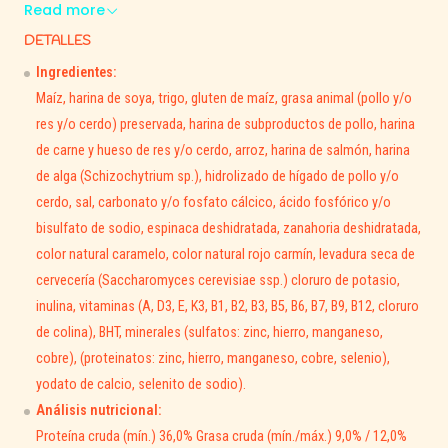
antioxidantes, vitaminas y minerales que fortalece las
defensas
Read more
naturales
y promueve un sistema inmunológico fuerte.
DETALLES
Además, contiene fibras naturales que favorecen una digestión
Ingredientes:
saludable y un pelaje brillante.
Maíz, harina de soya, trigo, gluten de maíz, grasa animal (pollo y/o
Su sabor irresistible a pollo hará que tu gato disfrute cada
res y/o cerdo) preservada, harina de subproductos de pollo, harina
comida mientras cuida su bienestar.
de carne y hueso de res y/o cerdo, arroz, harina de salmón, harina
de alga (Schizochytrium sp.), hidrolizado de hígado de pollo y/o
🌿
Beneficios principales:
cerdo, sal, carbonato y/o fosfato cálcico, ácido fosfórico y/o
bisulfato de sodio, espinaca deshidratada, zanahoria deshidratada,
⚖️ Control de peso y masa muscular magra.
color natural caramelo, color natural rojo carmín, levadura seca de
💪 Fortalece las
defensas naturales
con Defense Plus.
cervecería (Saccharomyces cerevisiae ssp.) cloruro de potasio,
🌾 Con
fibras naturales
para una digestión saludable.
inulina, vitaminas (A, D3, E, K3, B1, B2, B3, B5, B6, B7, B9, B12, cloruro
🧡 Mejora el aspecto del
pelaje y la piel
.
de colina), BHT, minerales (sulfatos: zinc, hierro, manganeso,
🐾 Ideal para gatos esterilizados o de interior.
cobre), (proteinatos: zinc, hierro, manganeso, cobre, selenio),
Guía de alimentación:
yodato de calcio, selenito de sodio).
Análisis nutricional:
Proteína cruda (mín.) 36,0% Grasa cruda (mín./máx.) 9,0% / 12,0%