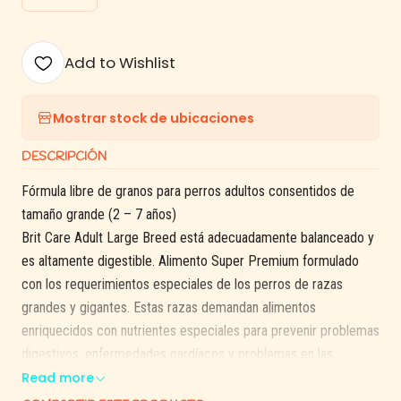
Add to Wishlist
Mostrar stock de ubicaciones
DESCRIPCIÓN
Fórmula libre de granos para perros adultos consentidos de
tamaño grande (2 – 7 años)
Brit Care Adult Large Breed está adecuadamente balanceado y
es altamente digestible. Alimento Super Premium formulado
con los requerimientos especiales de los perros de razas
grandes y gigantes. Estas razas demandan alimentos
enriquecidos con nutrientes especiales para prevenir problemas
digestivos, enfermedades cardíacos y problemas en las
articulaciones.
Read more