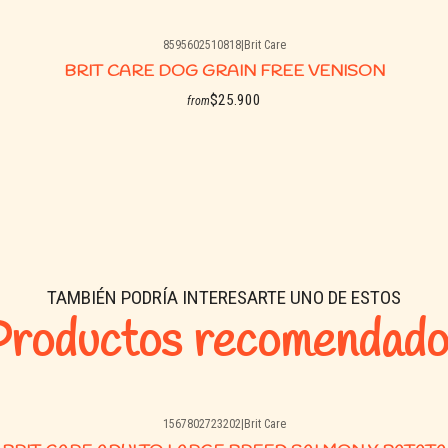
8595602510818
|
Brit Care
BRIT CARE DOG GRAIN FREE VENISON
$25.900
from
See options
TAMBIÉN PODRÍA INTERESARTE UNO DE ESTOS
Productos recomendado
1567802723202
|
Brit Care