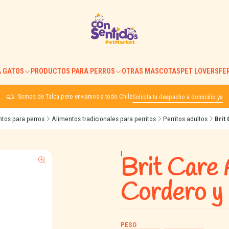
 GATOS
PRODUCTOS PARA PERROS
OTRAS MASCOTAS
PET LOVERS
FE
Somos de Talca pero enviamos a todo Chile
Solicita tu despacho a domicilio ya
tos para perros
Alimentos tradicionales para perritos
Perritos adultos
Brit
|
Brit Care 
Cordero y
PESO