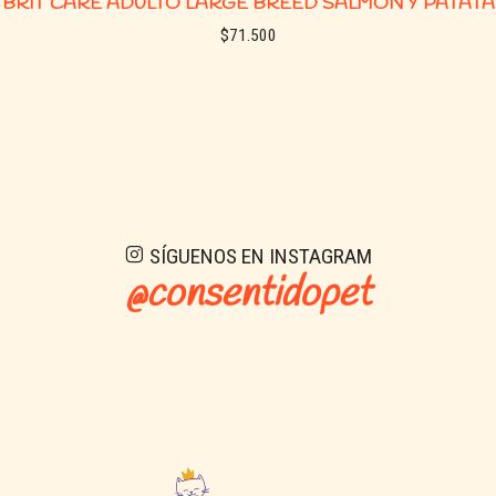
BRIT CARE ADULTO LARGE BREED SALMON Y PATATA
$71.500
See details
SÍGUENOS EN INSTAGRAM
@consentidopet