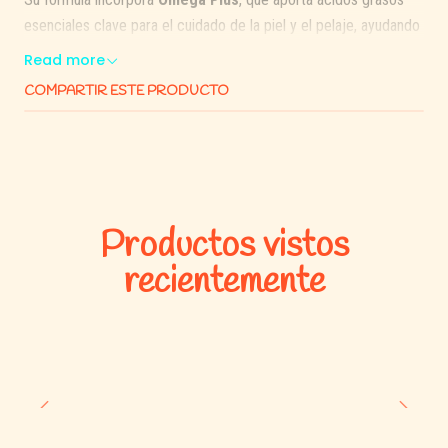
esenciales clave para el cuidado de la piel y el pelaje, ayudando
a mantener un aspecto sano y brillante. Además, contiene un
Read more
equilibrio adecuado de vitaminas, minerales y proteínas que
COMPARTIR ESTE PRODUCTO
contribuyen al bienestar general de tu perro.
Es una opción práctica y accesible para la alimentación diaria,
especialmente pensada para dueños que buscan mantener a
sus mascotas bien nutridas sin dejar de lado el presupuesto.
Productos vistos
⭐ Beneficios principales
recientemente
Alimento completo y balanceado para perros adultos
Con
Omega Plus
: favorece piel sana y pelaje brillante
Aporta energía y vitalidad para el día a día
Contiene vitaminas y minerales esenciales
Buena palatabilidad
Alternativa económica para alimentación diaria