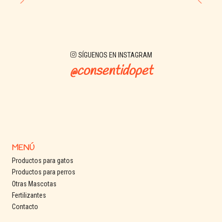
Etapa: Adulto (desde 1 año)
Sabor: Carne y cereales
Formato: Disponible en saco y granel (según stock tienda)
SÍGUENOS EN INSTAGRAM
@consentidopet
MENÚ
Productos para gatos
Productos para perros
Otras Mascotas
Fertilizantes
Contacto