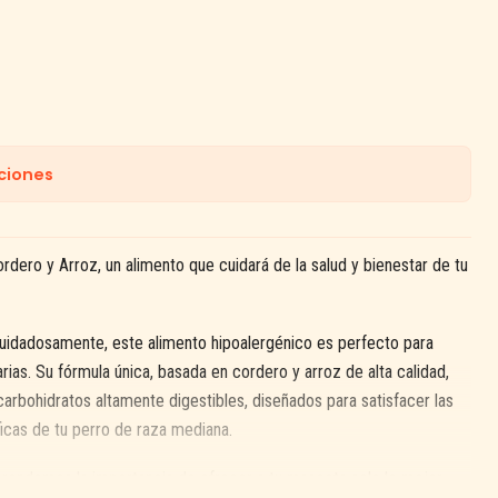
ciones
dero y Arroz, un alimento que cuidará de la salud y bienestar de tu
uidadosamente, este alimento hipoalergénico es perfecto para
rias. Su fórmula única, basada en cordero y arroz de alta calidad,
carbohidratos altamente digestibles, diseñados para satisfacer las
icas de tu perro de raza mediana.
endemos la importancia de ofrecer a tu mascota solo lo mejor.