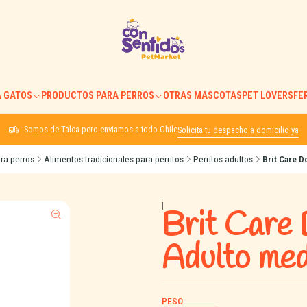
 GATOS
PRODUCTOS PARA PERROS
OTRAS MASCOTAS
PET LOVERS
FE
Somos de Talca pero enviamos a todo Chile
Solicita tu despacho a domicilio ya
ra perros
Alimentos tradicionales para perritos
Perritos adultos
Brit Care 
|
Brit Care 
Adulto me
PESO