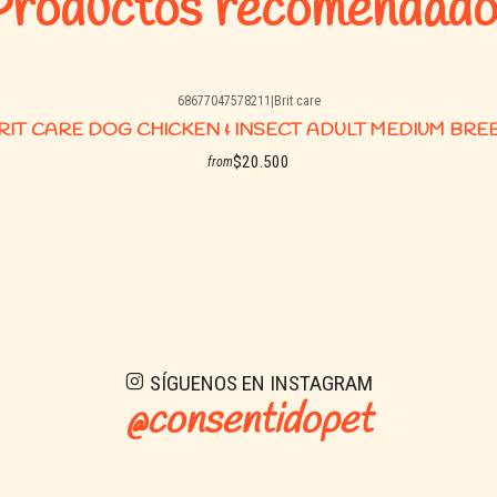
Productos recomendado
68677047578211
|
Brit care
RIT CARE DOG CHICKEN & INSECT ADULT MEDIUM BRE
$20.500
from
See details
SÍGUENOS EN INSTAGRAM
@consentidopet