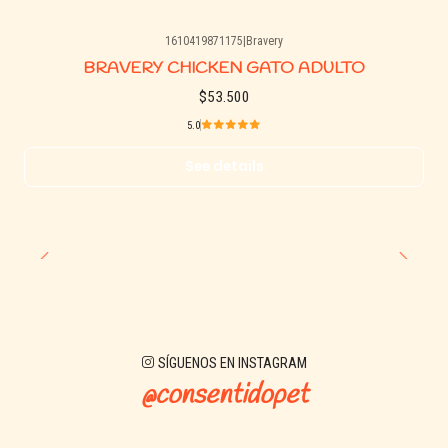
1610419871175
|
Bravery
Agotado
BRAVERY CHICKEN GATO ADULTO
$53.500
5.0
See details
SÍGUENOS EN INSTAGRAM
@consentidopet