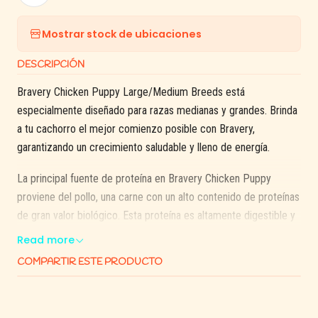
Mostrar stock de ubicaciones
DESCRIPCIÓN
Bravery Chicken Puppy Large/Medium Breeds está
especialmente diseñado para razas medianas y grandes. Brinda
a tu cachorro el mejor comienzo posible con Bravery,
garantizando un crecimiento saludable y lleno de energía.
La principal fuente de proteína en Bravery Chicken Puppy
proviene del pollo, una carne con un alto contenido de proteínas
de gran valor biológico. Esta proteína es altamente digestible y
deliciosa para tu cachorro. Además, el pollo es bajo en calorías
Read more
y rico en ácidos grasos insaturados omega 6, esenciales para el
COMPARTIR ESTE PRODUCTO
óptimo desarrollo de tu mascota, junto con vitaminas como la
niacina y el ácido fólico.