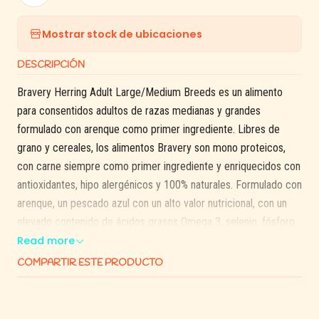
Mostrar stock de ubicaciones
DESCRIPCIÓN
Bravery Herring Adult Large/Medium Breeds es un alimento
para consentidos adultos de razas medianas y grandes
formulado con arenque como primer ingrediente. Libres de
grano y cereales, los alimentos Bravery son mono proteicos,
con carne siempre como primer ingrediente y enriquecidos con
antioxidantes, hipo alergénicos y 100% naturales. Formulado con
arenque, un pescado azul con un alto valor nutricional, con un
elevado contenido de ácidos grasos Omega 3, selenio, fósforo
y de las vitaminas B6, B12, niacina y vitamina D, que permiten un
Read more
crecimiento corporal y un desarrollo cognitivo adecuado.
COMPARTIR ESTE PRODUCTO