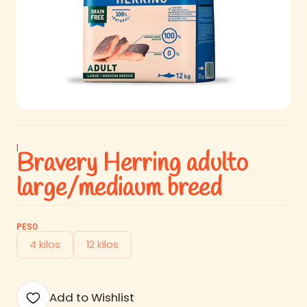
|
Bravery Herring adulto
large/mediaum breed
PESO
4 kilos
12 kilos
Add to Wishlist