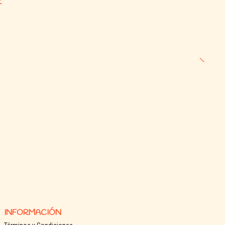
Z
ricional
kg
icas del envase
INFORMACIÓN