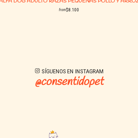
ALFA DOG ADULTO RAZAS PEQUEÑAS POLLO Y ARRO
Garantía nut
$8.100
from
Nutriente
Valor
See options
Proteína
30% mín.
Materia grasa
14% mín.
Fibra cruda
3% máx.
Humedad
12% máx.
Omega 3
0,3% mín.
SÍGUENOS EN INSTAGRAM
Energía metabolizable
3450 kcal/
@consentidopet
Característ
Estructura de 5 capas
Válvula One Way
Cierre hermético zipper