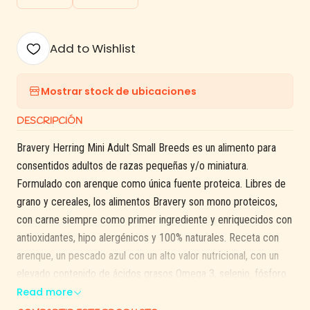
Add to Wishlist
Mostrar stock de ubicaciones
DESCRIPCIÓN
Bravery Herring Mini Adult Small Breeds es un alimento para
consentidos adultos de razas pequeñas y/o miniatura.
Formulado con arenque como única fuente proteica. Libres de
grano y cereales, los alimentos Bravery son mono proteicos,
con carne siempre como primer ingrediente y enriquecidos con
antioxidantes, hipo alergénicos y 100% naturales. Receta con
arenque, un pescado azul con un alto valor nutricional, con un
elevado contenido de ácidos grasos Omega 3, selenio, fósforo
y de las vitaminas B6, B12, niacina y vitamina D, que permiten un
Read more
crecimiento corporal y un desarrollo cognitivo adecuado.