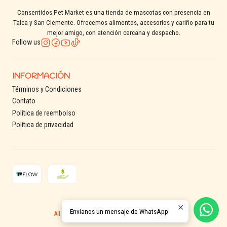
Consentidos Pet Market es una tienda de mascotas con presencia en
Talca y San Clemente. Ofrecemos alimentos, accesorios y cariño para tu
mejor amigo, con atención cercana y despacho.
Follow us
INFORMACIÓN
Términos y Condiciones
Contato
Política de reembolso
Política de privacidad
2026 Consentidos Pet.
Envíanos un mensaje de WhatsApp
All Rights Reserved.
Powered by Jumpseller
.