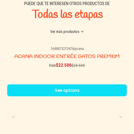
PUEDE QUE TE INTERESEN OTROS PRODUCTOS DE
Pelaje sano y brillante
Todas las etapas
Gracias a sus fuentes naturales de Omega 3 y Omega 6
provenientes de salmón y aceite de pescado.
Ver más productos
Salud urinaria
1648473273476
|
acana
-8% OFF
ACANA INDOOR ENTRÉE GATOS PREMIUM
Contiene minerales balanceados y DL-metionina para apoyar el
tracto urinario.
$22.500
$24.500
from
Salud digestiva
Incorpora prebióticos MOS e inulina, además de ingredientes
See options
funcionales que favorecen la digestión y la calidad de las fecas.
Salud oral favorecida
Contiene hexametafosfato sódico, ingrediente utilizado para
ayudar a disminuir la formación de sarro.