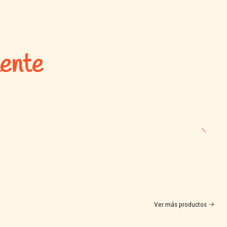
arne y hueso de cerdo, harina de subproductos de pollo, gluten de
lumas de pollo, hidrolizado de hígado de pollo y/o cerdo, harina de
ovina, espinaca deshidratada, levadura de cerveza.
mente
ina, metionina, L-lisina, cloruro de colina, antioxidantes, harina de
roz, sorgo, grasa animal, vegetales deshidratados y fibra de soya.
garantizado
Ver más productos