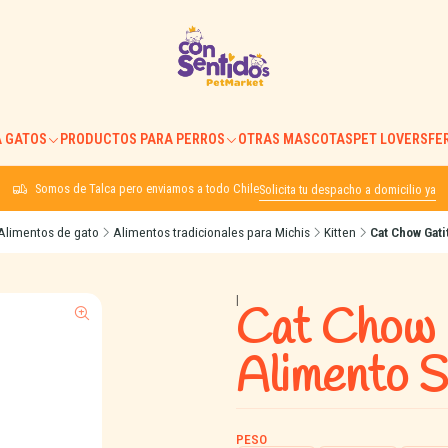
 GATOS
PRODUCTOS PARA PERROS
OTRAS MASCOTAS
PET LOVERS
FE
Somos de Talca pero enviamos a todo Chile
Solicita tu despacho a domicilio ya
Alimentos de gato
Alimentos tradicionales para Michis
Kitten
Cat Chow Gat
|
Cat Chow 
Alimento 
PESO