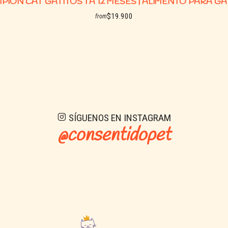
6,5 – 11,5 kg: 140 – 270 g
PION CAT GATITOS 1 A 12 MESES | ALIMENTO PARA GA
$19.900
🐾 Hembras l
from
See details
2 – 3,5 kg: 70 – 220 g
3,5 – 6,5 kg: 110 – 400 g
6,5 – 11,5 kg: 210 – 690 g
📌 Modo de 
SÍGUENOS EN INSTAGRAM
@consentidopet
A partir de las 6 semanas, 
Reducir gradualmente el agu
Dividir la ración diaria en 2 p
Mantener siempre agua fresc
⚠️ Importan