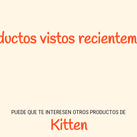
Maíz, harina de soya, harina de c
maíz, aceite de pollo, harina de p
pescado, inulina, leche en polvo b
uctos vistos reciente
Aditivos y nutrientes:
Vitaminas, minerales quelados, taur
algas (fuente de DHA).
Puede contener sustitutos como ar
📊 Análisis 
Proteína cruda:
mín. 36%
PUEDE QUE TE INTERESEN OTROS PRODUCTOS DE
Grasa cruda:
mín. 12%
Kitten
Fibra cruda:
máx. 3%
Humedad:
máx. 12%
Cenizas:
máx. 9,5%