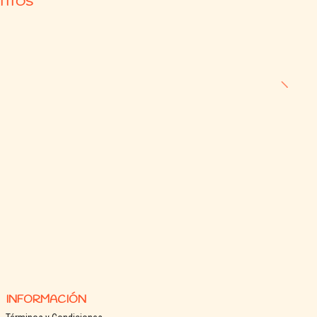
TITOS
actantes
uso
puede ofrecerse humedecido (1 parte de agua por 3 de alimento).
a hasta que el gatito consuma alimento seco.
orciones.
a disponible.
te
INFORMACIÓN