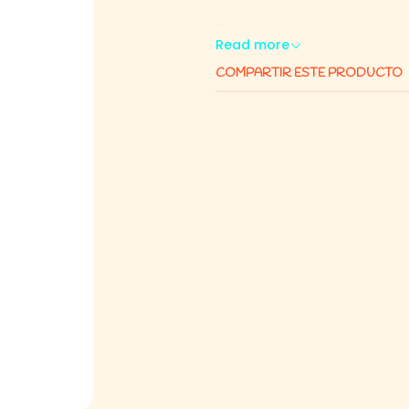
Elaborado sin colorantes ni sabore
Read more
alimentación más completa y equil
COMPARTIR ESTE PRODUCTO
⭐ Beneficios
Alimento completo y balance
Alto contenido proteico: fav
Con prebiótico natural: mejor
Apoya el desarrollo del cereb
Contribuye al desarrollo de d
Favorece piel sana y pelaje b
Sin colorantes ni sabores arti
🧪 Ingredient