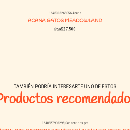
Calcio:
1,1 – 1,6%
1648313268956
|
Acana
Fósforo:
1,0 – 1,5%
ACANA GATOS MEADOWLAND
Energía:
3.800 kcal/kg
$27.500
from
📦 Guía de a
See options
🐾 Gatitos
1,5 – 3 meses: 45 – 70 g
3 – 6 meses: 70 – 85 g
TAMBIÉN PODRÍA INTERESARTE UNO DE ESTOS
6 – 12 meses: 80 – 85 g
Productos recomendado
🐾 Hembras g
2 – 3,5 kg: 45 – 90 g
3,5 – 6,5 kg: 80 – 160 g
1640877993295
|
Consentidos pet