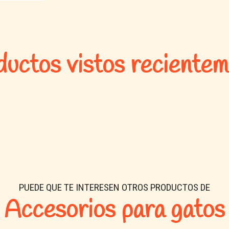
Gatos de todas las edades.
Uso diario entre baños o c
💡
Consejos:
uctos vistos reciente
No requiere enjuague.
Evita el contacto directo con
Mantener fuera del alcance d
Con las
Toallitas Pet Clean Gat
pelaje suave y brillante
, sin es
PUEDE QUE TE INTERESEN OTROS PRODUCTOS DE
Accesorios para gatos