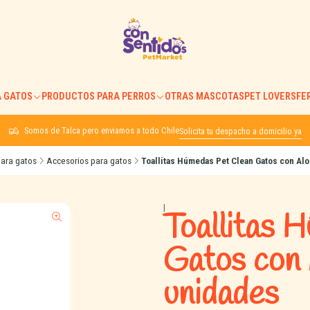
 GATOS
PRODUCTOS PARA PERROS
OTRAS MASCOTAS
PET LOVERS
FE
Somos de Talca pero enviamos a todo Chile
Solicita tu despacho a domicilio ya
ara gatos
Accesorios para gatos
Toallitas Húmedas Pet Clean Gatos con Alo
|
Toallitas 
Gatos con 
unidades