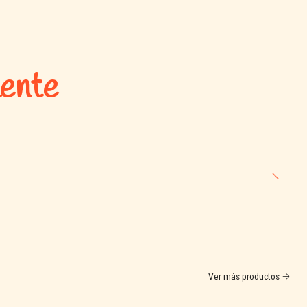
omo complemento de higiene.
mente
 los ojos.
e los niños y almacenar en un lugar fresco.
os con Aloe Vera
, tu felino se mantiene
limpio, fresco y con un
trés ni complicaciones 🐱💛.
Ver más productos