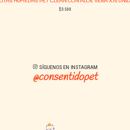
LITAS HÚMEDAS PET CLEAN CON ALOE VERA X75 UNI
$3.500
See options
SÍGUENOS EN INSTAGRAM
@consentidopet