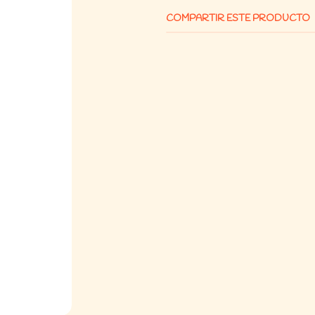
🐾
Beneficios principales:
COMPARTIR ESTE PRODUCTO
Con
Aloe Vera
, que hidrata 
Ayuda a
disminuir el efect
Limpieza rápida y sin enjuag
Aroma suave y agradable, ide
Toallitas resistentes, perfec
📋
Modo de uso:
Levanta la tapa y extrae una t
Limpia suavemente la zona de
Cierra bien el envase para c
📦
Presentación:
Envase con
75 toallitas húmeda
😺
Recomendado para: