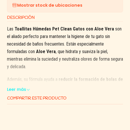
Mostrar stock de ubicaciones
DESCRIPCIÓN
Las
Toallitas Húmedas Pet Clean Gatos con Aloe Vera
son
el aliado perfecto para mantener la higiene de tu gato sin
necesidad de baños frecuentes. Están especialmente
formuladas con
Aloe Vera
, que hidrata y suaviza la piel,
mientras elimina la suciedad y neutraliza olores de forma segura
y delicada.
Además, su fórmula ayuda a
reducir la formación de bolas de
pelo
, cuidando el bienestar digestivo del felino. Su textura
Leer más
resistente y suave permite limpiar patas, pelaje, orejas o zonas
COMPARTIR ESTE PRODUCTO
delicadas de manera práctica y sin causar irritación.
🐾
Beneficios principales:
Con
Aloe Vera
, que hidrata y calma la piel.