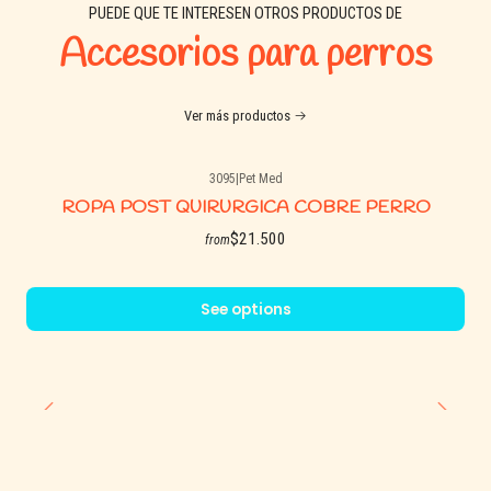
PUEDE QUE TE INTERESEN OTROS PRODUCTOS DE
Colores disponibles: según stock
Accesorios para perros
🐶🐱
Mascotas recomendadas:
Ver más productos
Perros y gatos de todas las razas y edades que consuman
alimento seco.
3095
|
Pet Med
ROPA POST QUIRURGICA COBRE PERRO
$21.500
from
🧭
Recomendación de uso:
Rellenar el depósito con croquetas secas. Ideal para hogares
See options
con rutina ocupada o para dejar alimento durante el día. Lavar
regularmente para mantener la higiene.