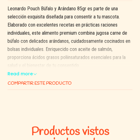
Leonardo Pouch Búfalo y Arándano 85gr es parte de una
selección exquisita diseñada para consentir a tu mascota.
Elaborado con excelentes recetas en prácticas raciones
individuales, este alimento premium combina jugosa carne de
búfalo con delicados arándanos, cuidadosamente cocinados en
bolsas individuales. Enriquecido con aceite de salmón,
proporciona ácidos grasos poliinsaturados esenciales para la
salud y el bienestar de tu consentido.
Read more
Beneficios:
COMPARTIR ESTE PRODUCTO
Jugosa carne de búfalo mejorada con arándanos.
Enriquecido con aceite de salmón, fuente de ácidos
grasos poliinsaturados.
Prácticas raciones individuales para mantener la frescura.
Cuidadosamente cocinado para preservar los nutrientes y
Productos vistos
el sa