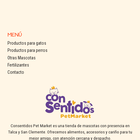
alimento, este sazonador es una excelente alternativa.
Además, la combinación de proteínas lo hace ideal para variar
sabores sin perder calidad nutricional.
MENÚ
Haz que cada comida vuelva a ser un momento esperado 🐶✨
Productos para gatos
Agrégalo al carrito y recíbelo con despacho rápido en Talca,
Productos para perros
San Clemente y alrededores.
Otras Mascotas
Fertilizantes
Contacto
Consentidos Pet Market es una tienda de mascotas con presencia en
Talca y San Clemente. Ofrecemos alimentos, accesorios y cariño para tu
mejor amigo, con atención cercana y despacho.