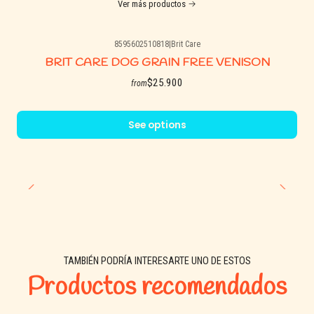
Ver más productos
(Sin aditivos, sin conservantes, sin colorantes artificiales)
8595602510818
|
Brit Care
BRIT CARE DOG GRAIN FREE VENISON
Análisis nutricional (estimado)
$25.900
from
Alto contenido de proteína animal
Fuente natural de nutrientes esenciales
See options
Grasas saludables presentes naturalmente
Modo de uso
✔ Sobre la comida:
Espolvorear directamente sobre alimento seco o húmedo
TAMBIÉN PODRÍA INTERESARTE UNO DE ESTOS
✔ Como premio:
Productos recomendados
Ofrecer pequeñas cantidades directamente