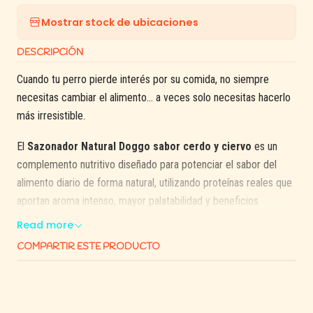
Mostrar stock de ubicaciones
DESCRIPCIÓN
Cuando tu perro pierde interés por su comida, no siempre
necesitas cambiar el alimento… a veces solo necesitas hacerlo
más irresistible.
El
Sazonador Natural Doggo sabor cerdo y ciervo
es un
complemento nutritivo diseñado para potenciar el sabor del
alimento diario de forma natural, utilizando proteínas reales que
aportan aroma intenso, mayor palatabilidad y beneficios
nutricionales.
Read more
COMPARTIR ESTE PRODUCTO
Su mezcla de
carne de cerdo, hígado de cerdo y carne de
ciervo deshidratados
entrega un perfil de sabor distinto y
atractivo, ideal para perros que se aburren fácilmente de su
comida o que necesitan un estímulo extra para alimentarse