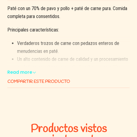
Paté con un 70% de pavo y pollo + paté de carne pura. Comida
completa para consentidos.
Principales características:
Verdaderos trozos de carne con pedazos enteros de
menudencias en paté.
Un alto contenido de carne de calidad y un procesamiento
cuidadoso garantizan un excelente sabor y aroma. Una
Read more
deliciosa combinación de verdaderos trozos de carne y
COMPARTIR ESTE PRODUCTO
menudencias en paté para satisfacer perfectamente hasta
a los gourmets caninos más exigentes.
Brit Pâté & Meat es un suplemento ideal para gránulos.
Ayuda a mejorar la ingesta de alimentos y la hidratación.
SIN GRANOS/SIN SOYA/SIN OGM
Productos vistos