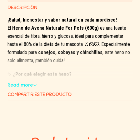
DESCRIPCIÓN
¡Salud, bienestar y sabor natural en cada mordisco!
El
Heno de Avena Naturale For Pets (600g)
es una fuente
esencial de fibra, hierro y glucosa, ideal para complementar
hasta el 80% de la dieta de tu mascota 🐰🐹🐭. Especialmente
formulado para
conejos, cobayas y chinchillas
, este heno no
solo alimenta, ¡también cuida!
✨
¿Por qué elegir este heno?
Read more
Pelaje más brillante y suave
gracias a su aporte natural
COMPARTIR ESTE PRODUCTO
de hierro y glucosa.
Favorece una
digestión saludable
y ayuda al
desgaste
natural de los dientes
.
Apoya el sistema inmunológico con sus propiedades
antioxidantes 💪.
Ideal para épocas de muda (primavera y otoño) 🍃🍂.