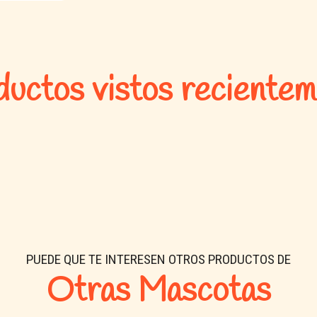
Modo de uso:
Colocar una capa uniforme de
Retirar las zonas húmedas di
uctos vistos reciente
Cambiar completamente cada
Contenido:
1,5 kg
🌟 Por qué 
Pet Market:
PUEDE QUE TE INTERESEN OTROS PRODUCTOS DE
Otras Mascotas
Productos naturales y seg
Variedad en camas, sustra