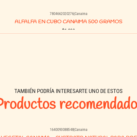
Asesoría experta en el c
7804662020276
|
Canaima
Envíos rápidos en Talca, 
ALFALFA EN CUBO CANAIMA 500 GRAMOS
$1.300
Buy now
TAMBIÉN PODRÍA INTERESARTE UNO DE ESTOS
Productos recomendado
1640093088548
|
Canaima