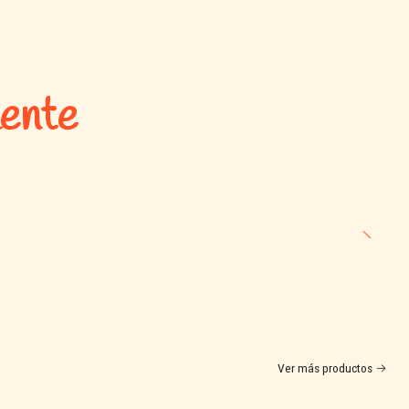
 3–5 cm en la base del hábitat.
ariamente.
mente
 5–7 días o según necesidad.
comprar en Consentidos
Ver más productos
uros para el bienestar animal.
tos y virutas para roedores y erizos.