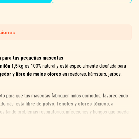
ciones
a para tus pequeñas mascotas
ilón 1,5 kg
es 100% natural y está especialmente diseñada para
gedor y libre de malos olores
en roedores, hámsters, jerbos,
cto para que tus mascotas fabriquen nidos cómodos, favoreciendo
Además, está
libre de polvo, fenoles y olores tóxicos
, a
, evitando problemas respiratorios, infecciones y hongos que puedan