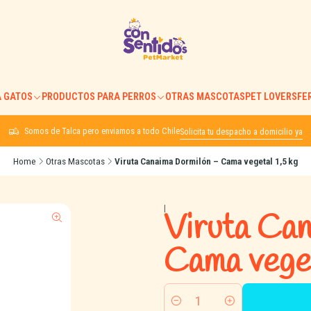
 GATOS
PRODUCTOS PARA PERROS
OTRAS MASCOTAS
PET LOVERS
FE
Somos de Talca pero enviamos a todo Chile
Solicita tu despacho a domicilio ya
Home
Otras Mascotas
Viruta Canaima Dormilón – Cama vegetal 1,5 kg
|
Viruta Ca
Cama veget
Quantity