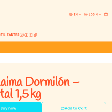
EN
LOGIN
RTILIZANTES
naima Dormilón –
al 1,5 kg
Buy now
Add to Cart