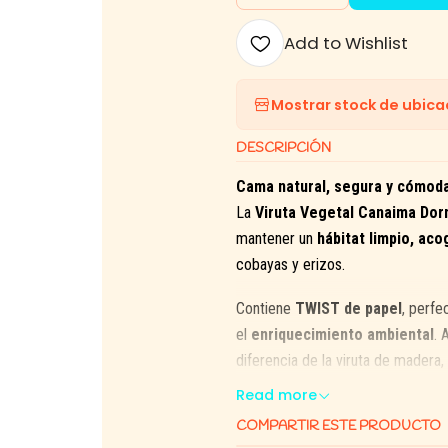
Add to Wishlist
Mostrar stock de ubica
DESCRIPCIÓN
Cama natural, segura y cómod
La
Viruta Vegetal Canaima Dorm
mantener un
hábitat limpio, aco
cobayas y erizos.
Contiene
TWIST de papel
, perfe
el
enriquecimiento ambiental
. 
diferencia de la viruta de madera
afectar la salud de tus mascotas.
Read more
COMPARTIR ESTE PRODUCTO