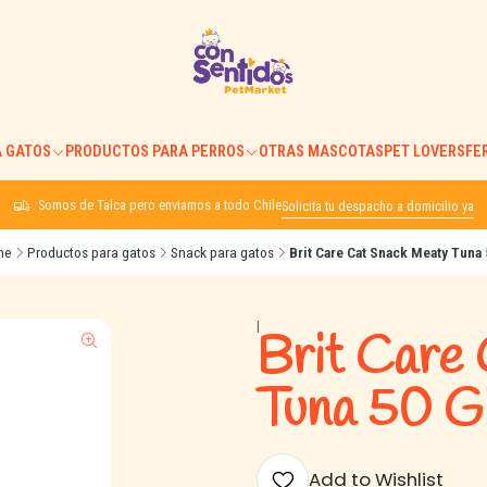
 GATOS
PRODUCTOS PARA PERROS
OTRAS MASCOTAS
PET LOVERS
FE
Somos de Talca pero enviamos a todo Chile
Solicita tu despacho a domicilio ya
me
Productos para gatos
Snack para gatos
Brit Care Cat Snack Meaty Tuna 
|
Brit Care
Tuna 50 G
Add to Wishlist