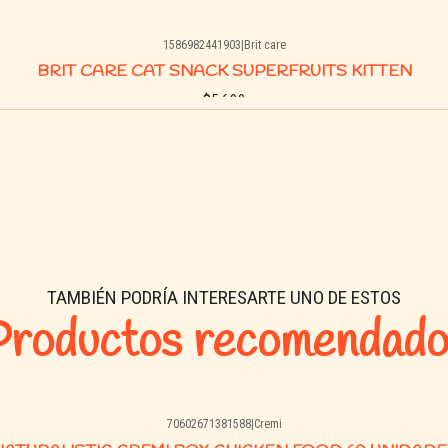
1586982441903
|
Brit care
BRIT CARE CAT SNACK SUPERFRUITS KITTEN
$5.690
Buy now
TAMBIÉN PODRÍA INTERESARTE UNO DE ESTOS
Productos recomendado
70602671381588
|
Cremi