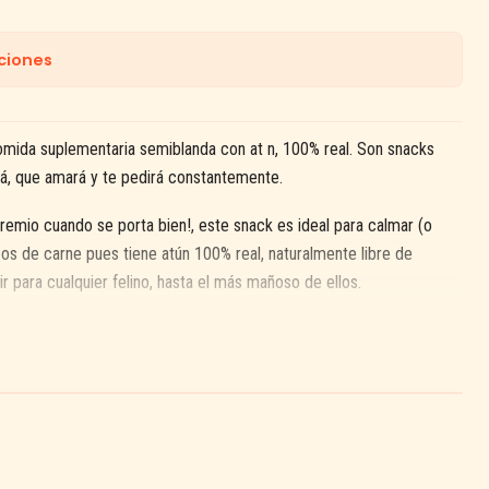
ciones
omida suplementaria semiblanda con at n, 100% real. Son snacks
á, que amará y te pedirá constantemente.
mio cuando se porta bien!, este snack es ideal para calmar (o
eos de carne pues tiene atún 100% real, naturalmente libre de
tir para cualquier felino, hasta el más mañoso de ellos.