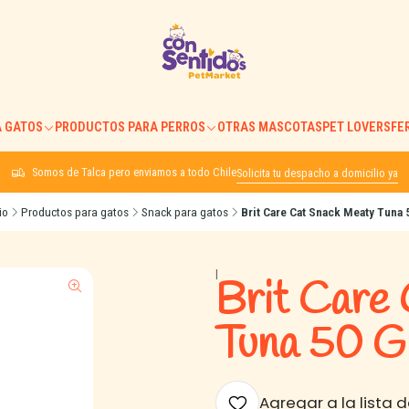
 GATOS
PRODUCTOS PARA PERROS
OTRAS MASCOTAS
PET LOVERS
FE
Somos de Talca pero enviamos a todo Chile
Solicita tu despacho a domicilio ya
io
Productos para gatos
Snack para gatos
Brit Care Cat Snack Meaty Tuna 
|
Brit Care
Tuna 50 G
Agregar a la lista d