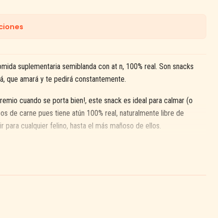
ciones
omida suplementaria semiblanda con at n, 100% real. Son snacks
á, que amará y te pedirá constantemente.
mio cuando se porta bien!, este snack es ideal para calmar (o
eos de carne pues tiene atún 100% real, naturalmente libre de
tir para cualquier felino, hasta el más mañoso de ellos.