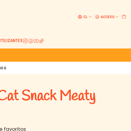
CL
ACCESO
RTILIZANTES
50 G
 Cat Snack Meaty
e favoritos