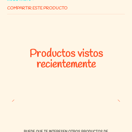
COMPARTIR ESTE PRODUCTO
🧪
Composición / Ingredientes:
Fósforo (P₂O₅): 9%
Potasio (K₂O): 9%
Sin nitrógeno
Productos vistos
Microelementos
recientemente
Sin metales pesados
📊
Análisis Nutricional:
NPK: 0-9-9
Densidad: 1,3 g/cm³
pH: 6,5
PUEDE QUE TE INTERESEN OTROS PRODUCTOS DE