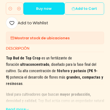
Buy now
Add to Cart
Quantity
Add to Wishlist
Mostrar stock de ubicaciones
DESCRIPCIÓN
Top Bud de Top Crop
es un fertilizante de
floración
ultraconcentrado
, diseñado para la fase final del
cultivo. Su alta concentración de
fósforo y potasio (PK 9-
9)
potencia el desarrollo de flores más
grandes, compactas y
resinosas
.
Ideal para cultivadores que buscan
mayor producción,
densidad y calidad
, Top Bud actúa como un engordador natural
que impulsa la cosecha justo en el momento clave.
Read more