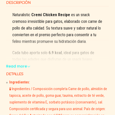
DESCRIPCIÓN
Naturalistic
Cremi Chicken Recipe
es un snack
cremoso irresistible para gatos, elaborado con carne de
pollo de alta calidad. Su textura suave y sabor natural lo
convierten en el premio perfecto para consentir a tu
felino mientras promueve su hidratación diaria.
Cada tubo aporta solo
6.9 kcal
, ideal para gatos de
todas las edades que disfrutan de un snack liviano,
Read more
sabroso y saludable. Enriquecido con
taurina y
extracto de té verde
, este snack contribuye al
DETALLES
bienestar general, ayudando a mantener la vitalidad, la
Ingredientes:
salud visual y un sistema inmunológico fuerte.
🧪 Ingredientes / Composición completa Carne de pollo, almidón de
tapioca, aceite de pollo, goma guar, taurina, extracto de té verde,
Perfecto para usar como premio, mezclar con su
suplemento de vitamina E, sorbato potásico (conservante), sal.
alimento seco o incluso ofrecerlo directamente del tubo
Composición certificada y segura para uso animal. País de origen:
como muestra de cariño.