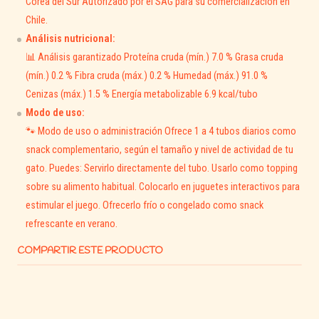
Corea del Sur Autorizado por el SAG para su comercialización en
🌟
Beneficios principales
Chile.
Análisis nutricional:
💧
Hidratación saludable:
su alto contenido de
📊 Análisis garantizado Proteína cruda (mín.) 7.0 % Grasa cruda
humedad favorece una buena ingesta de líquidos.
(mín.) 0.2 % Fibra cruda (máx.) 0.2 % Humedad (máx.) 91.0 %
🐔
Fuente natural de proteína:
elaborado con
Cenizas (máx.) 1.5 % Energía metabolizable 6.9 kcal/tubo
pollo real para un sabor delicioso y nutritivo.
Modo de uso:
🧡
Aporta taurina:
esencial para la salud cardíaca
🐾 Modo de uso o administración Ofrece 1 a 4 tubos diarios como
y visual de los gatos.
snack complementario, según el tamaño y nivel de actividad de tu
🍃
Antioxidante natural:
contiene extracto de té
gato. Puedes: Servirlo directamente del tubo. Usarlo como topping
verde, que ayuda a proteger las células.
sobre su alimento habitual. Colocarlo en juguetes interactivos para
🐾
Textura cremosa y versátil:
ideal para
estimular el juego. Ofrecerlo frío o congelado como snack
mezclar con el alimento o dar directamente.
refrescante en verano.
🌞
Bajo en calorías:
solo 6.9 kcal por tubo,
COMPARTIR ESTE PRODUCTO
perfecto para gatos que cuidan su peso.
😻
Favorece el vínculo afectivo:
una forma
deliciosa de fortalecer la conexión con tu gato.