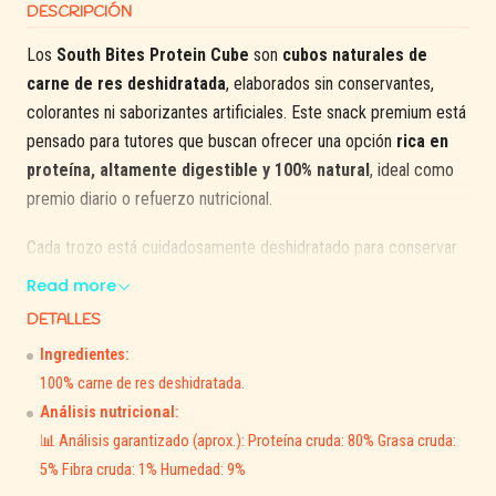
DESCRIPCIÓN
Los
South Bites Protein Cube
son
cubos naturales de
carne de res deshidratada
, elaborados sin conservantes,
colorantes ni saborizantes artificiales. Este snack premium está
pensado para tutores que buscan ofrecer una opción
rica en
proteína, altamente digestible y 100% natural
, ideal como
premio diario o refuerzo nutricional.
Cada trozo está cuidadosamente deshidratado para conservar
su sabor auténtico y sus nutrientes, garantizando una textura
Read more
firme y sabrosa que a tu perro le encantará.
DETALLES
🐾
Beneficios principales:
Ingredientes:
100% carne de res deshidratada.
Elaborados con
carne de res 100% natural
, sin aditivos ni
Análisis nutricional:
rellenos.
📊 Análisis garantizado (aprox.): Proteína cruda: 80% Grasa cruda:
Altamente proteicos
, contribuyen al desarrollo y
5% Fibra cruda: 1% Humedad: 9%
mantenimiento muscular.