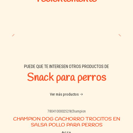
🥩 Ingredientes:
Carne de vacuno, proteína vegetal, glicerina, sal, sorbitol,
minerales, vitaminas, conservantes naturales.
📊 Análisis nutricional aproximado:
Proteína bruta: 25%
Grasa bruta: 2%
PUEDE QUE TE INTERESEN OTROS PRODUCTOS DE
Fibra cruda: 1%
Snack para perros
Ceniza bruta: 5%
Humedad: 18%
Ver más productos
🍽 Recomendación de uso:
7804100002529
|
Champion
CHAMPION DOG CACHORRO TROCITOS EN
Ofrecer como snack o recompensa entre comidas, según el
SALSA POLLO PARA PERROS
tamaño y nivel de actividad del perro. No sustituye la