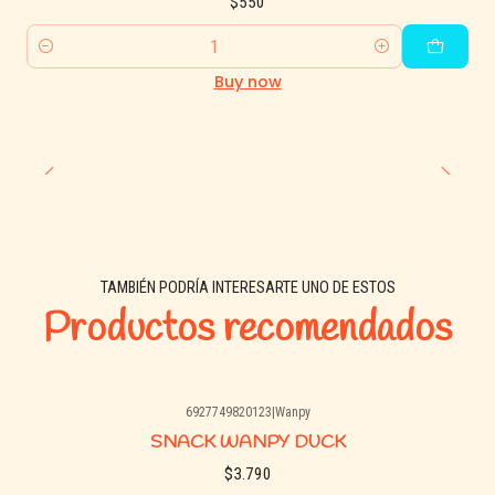
$550
alimentación completa. Siempre disponer de agua fresca.
Quantity
Apto para perros de todas las edades y tamaños.
Buy now
Cerrar bien el envase después de abierto y conservar en un
lugar fresco y seco.
TAMBIÉN PODRÍA INTERESARTE UNO DE ESTOS
Productos recomendados
6927749820123
|
Wanpy
Agotado
SNACK WANPY DUCK
$3.790