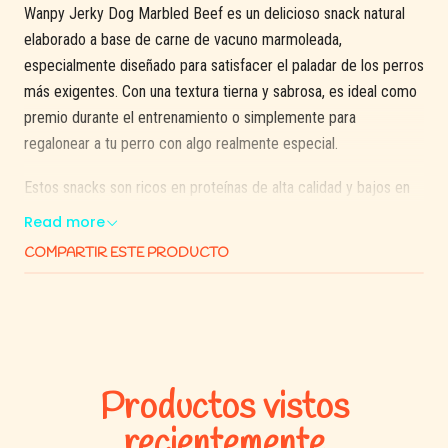
Wanpy Jerky Dog Marbled Beef es un delicioso snack natural
elaborado a base de carne de vacuno marmoleada,
especialmente diseñado para satisfacer el paladar de los perros
más exigentes. Con una textura tierna y sabrosa, es ideal como
premio durante el entrenamiento o simplemente para
regalonear a tu perro con algo realmente especial.
Estos snacks son ricos en proteínas de alta calidad y bajos en
grasa, lo que los convierte en una opción saludable para
Read more
complementar la alimentación diaria. Su elaboración con
COMPARTIR ESTE PRODUCTO
ingredientes seleccionados y sin aditivos artificiales los hace
una alternativa confiable y segura para tu mascota.
En Consentidos Pet Market elegimos productos como este
porque sabemos lo importante que es ofrecer snacks sabrosos
pero también funcionales, que además de encantar, nutran.
Productos vistos
recientemente