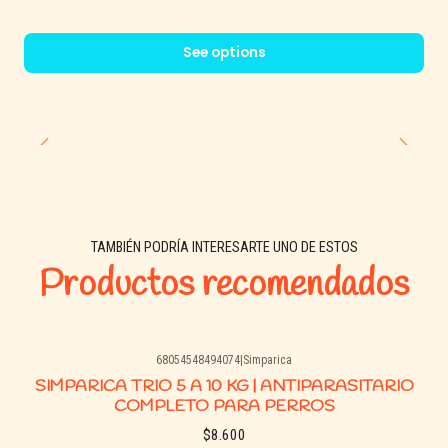
Mantener fuera del alcance de los niños.
No exceder la dosis recomendada.
See options
📦
Presentación disponible
1 comprimido masticable para perros de
10 a 20 kg
.
🐕
Categoría:
Antiparasitario
interno y externo
💬
Fabricante:
Zoetis
TAMBIÉN PODRÍA INTERESARTE UNO DE ESTOS
Productos recomendados
68054548494074
|
Simparica
SIMPARICA TRIO 5 A 10 KG | ANTIPARASITARIO
COMPLETO PARA PERROS
$8.600