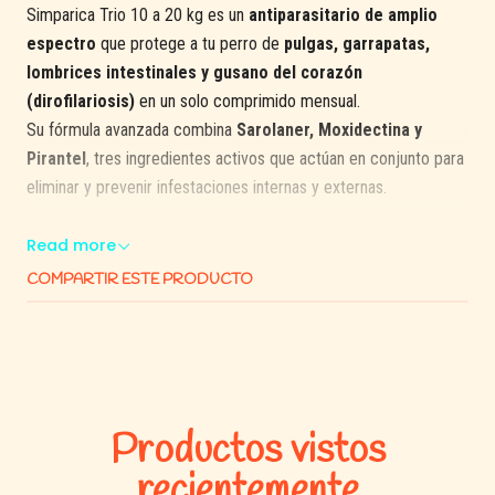
Simparica Trio 10 a 20 kg es un
antiparasitario de amplio
espectro
que protege a tu perro de
pulgas, garrapatas,
lombrices intestinales y gusano del corazón
(dirofilariosis)
en un solo comprimido mensual.
Su fórmula avanzada combina
Sarolaner, Moxidectina y
Pirantel
, tres ingredientes activos que actúan en conjunto para
eliminar y prevenir infestaciones internas y externas.
Gracias a su sabor agradable, es
fácil de administrar
y
Read more
asegura una
protección completa por 30 días
, cuidando la
COMPARTIR ESTE PRODUCTO
salud y bienestar de tu mascota con una sola dosis mensual.
⚕️
Composición
Sarolaner:
24 mg
Moxidectina:
0,48 mg
Productos vistos
Pirantel:
100 mg
recientemente
🦴
Beneficios