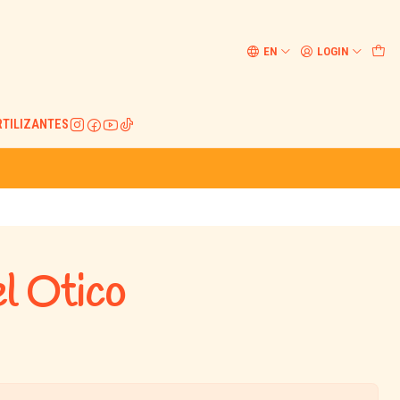
EN
LOGIN
RTILIZANTES
l Otico