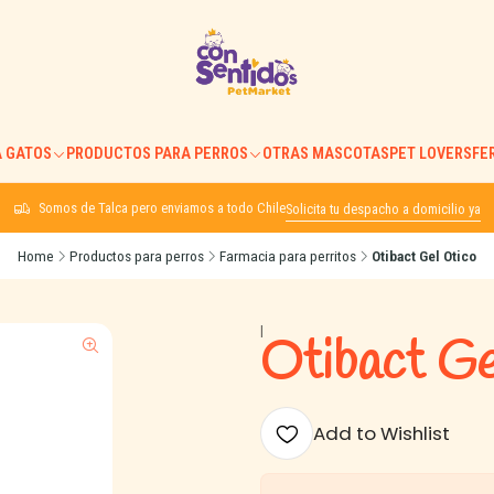
 GATOS
PRODUCTOS PARA PERROS
OTRAS MASCOTAS
PET LOVERS
FE
Somos de Talca pero enviamos a todo Chile
Solicita tu despacho a domicilio ya
Home
Productos para perros
Farmacia para perritos
Otibact Gel Otico
|
Otibact Ge
Add to Wishlist