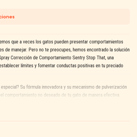
ciones
bemos que a veces los gatos pueden presentar comportamientos
les de manejar. Pero no te preocupes, hemos encontrado la solución
 Spray Corrección de Comportamiento Sentry Stop That, una
establecer límites y fomentar conductas positivas en tu preciado
 especial? Su fórmula innovadora y su mecanismo de pulverización
ir el comportamiento no deseado de tu gato de manera efectiva.
 y libera un aroma suave pero desagradable para los gatos, creando
rumpe instantáneamente el comportamiento no deseado. Tu gato
s indeseables con la experiencia incómoda, lo que le ayudará a
tar en el futuro.