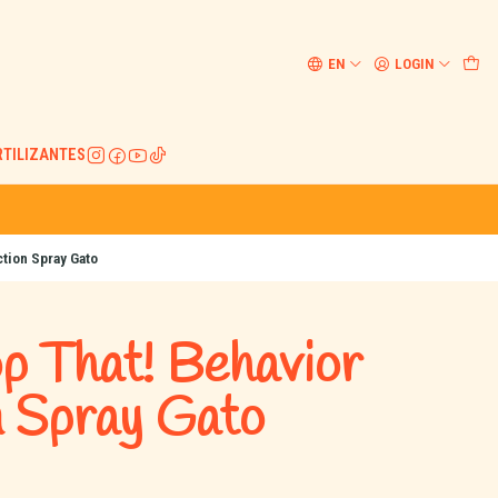
EN
LOGIN
RTILIZANTES
ction Spray Gato
p That! Behavior
n Spray Gato