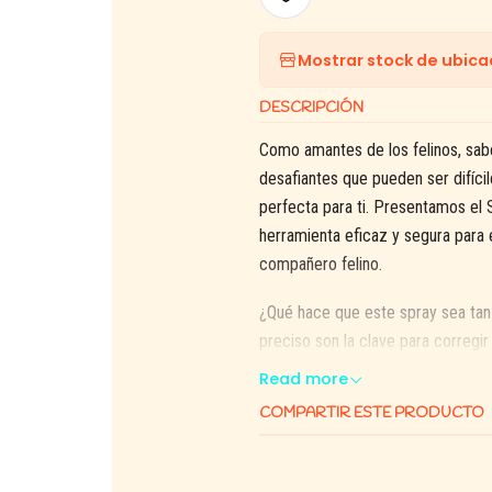
Mostrar stock de ubica
DESCRIPCIÓN
Como amantes de los felinos, sa
desafiantes que pueden ser difíci
perfecta para ti. Presentamos el
herramienta eficaz y segura para 
compañero felino.
¿Qué hace que este spray sea tan
preciso son la clave para correg
Este spray emite un sonido agudo
Read more
un estímulo disruptivo que inter
COMPARTIR ESTE PRODUCTO
asociará rápidamente esas accione
aprender qué comportamientos evi