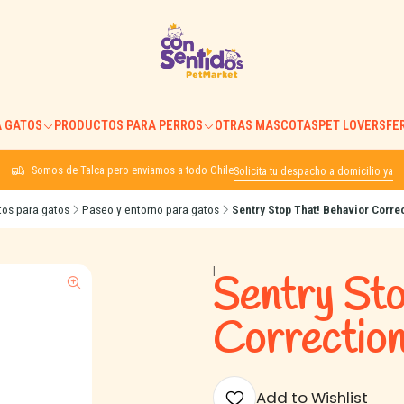
 GATOS
PRODUCTOS PARA PERROS
OTRAS MASCOTAS
PET LOVERS
FE
Somos de Talca pero enviamos a todo Chile
Solicita tu despacho a domicilio ya
tos para gatos
Paseo y entorno para gatos
Sentry Stop That! Behavior Corre
|
Sentry Sto
Correctio
Add to Wishlist