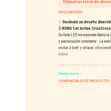
Mostrar stock de ubica
DESCRIPCIÓN
✨
Declívale un desafío diverti
El
KONG Cat Active CrissCross
Su bola LED incorporada llama la 
y persecución constante
. La est
incitan a batir y atrapar, ofrecie
indoor .
Con un tamaño aproximado de 15 cm
resistente permite fiscales sesio
Read more
prolonga la curiosidad y reduce 
COMPARTIR ESTE PRODUCTO
✅
Beneficios
💡
Bola LED integrada:
atra