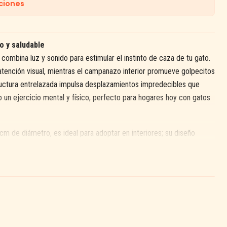
ciones
do y saludable
combina luz y sonido para estimular el instinto de caza de tu gato.
atención visual, mientras el campanazo interior promueve golpecitos
ructura entrelazada impulsa desplazamientos impredecibles que
ndo un ejercicio mental y físico, perfecto para hogares hoy con gatos
 de diámetro, es ideal para adoptar en interiores; su diseño
nes de juego repetido. Además, la combinación de luz y sonido
comportamientos aburridos.
 destacados:
e atención visual y activa el instinto natural.