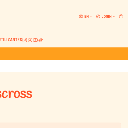
EN
LOGIN
RTILIZANTES
scross