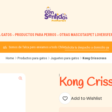
 GATOS
PRODUCTOS PARA PERROS
OTRAS MASCOTAS
PET LOVERS
FE
Somos de Talca pero enviamos a todo Chile
Solicita tu despacho a domicilio ya
Home
Productos para gatos
Juguetes para gatos
Kong Crisscross
|
Kong Cris
Add to Wishlist