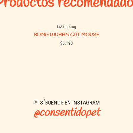
Productos recomendado
k45111
|
Kong
KONG WUBBA CAT MOUSE
$6.190
See details
SÍGUENOS EN INSTAGRAM
@consentidopet