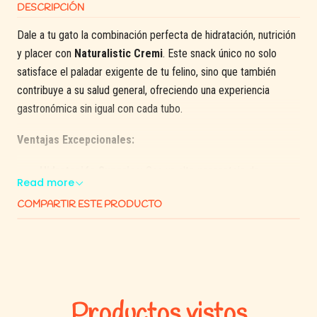
DESCRIPCIÓN
Dale a tu gato la combinación perfecta de hidratación, nutrición
y placer con
Naturalistic Cremi
. Este snack único no solo
satisface el paladar exigente de tu felino, sino que también
contribuye a su salud general, ofreciendo una experiencia
gastronómica sin igual con cada tubo.
Ventajas Excepcionales:
Hidratación Superior:
Con un alto porcentaje de
Read more
humedad,
Naturalistic Cremi
es esencial para promover
COMPARTIR ESTE PRODUCTO
una adecuada hidratación en tu gato, especialmente
importante para aquellos que naturalmente consumen
poca agua.
Control Calórico:
Cada tubo contiene solo 6.9 kcal,
permitiéndote mimar a tu gato sin preocupaciones sobre
su peso, ideal para mantener un estilo de vida saludable.
Productos vistos