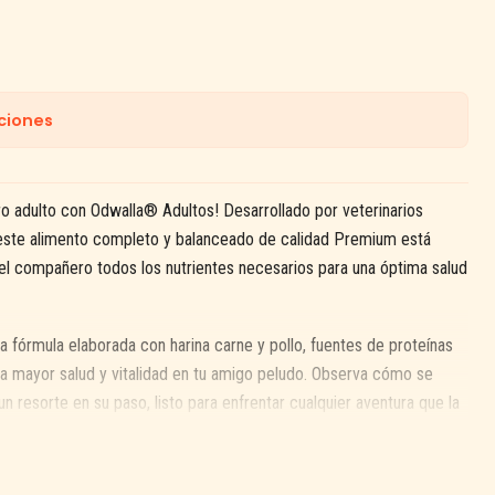
ciones
ro adulto con Odwalla® Adultos! Desarrollado por veterinarios
, este alimento completo y balanceado de calidad Premium está
iel compañero todos los nutrientes necesarios para una óptima salud
 fórmula elaborada con harina carne y pollo, fuentes de proteínas
na mayor salud y vitalidad en tu amigo peludo. Observa cómo se
 un resorte en su paso, listo para enfrentar cualquier aventura que la
ién es una prioridad en Odwalla® Adultos. Utilizando pulpa de