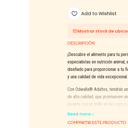
Add to Wishlist
Mostrar stock de ubica
DESCRIPCIÓN
¡Descubre el alimento para tu per
especialistas en nutrición animal
diseñado para proporcionar a tu f
y una calidad de vida excepcional.
Con Odwalla® Adultos, tendrás una
de alta calidad, que promueven u
levanta con un brillo en los ojos y
vida le depare.
Read more
COMPARTIR ESTE PRODUCTO
La asimilación de nutrientes tamb