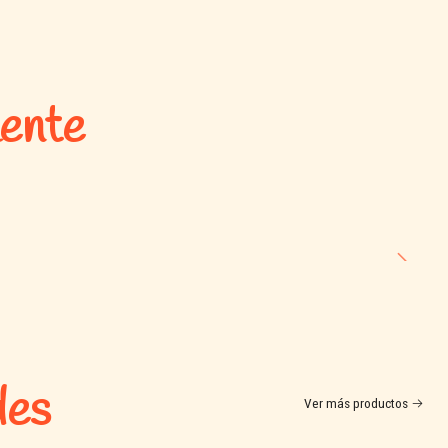
mente
des
Ver más productos