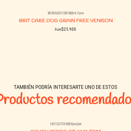
8595602510818
|
Brit Care
BRIT CARE DOG GRAIN FREE VENISON
$25.900
from
See options
TAMBIÉN PODRÍA INTERESARTE UNO DE ESTOS
Productos recomendado
1651327334856
|
orijen