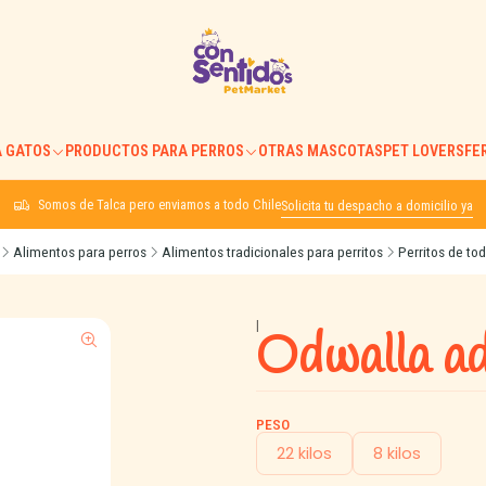
 GATOS
PRODUCTOS PARA PERROS
OTRAS MASCOTAS
PET LOVERS
FE
Somos de Talca pero enviamos a todo Chile
Solicita tu despacho a domicilio ya
Alimentos para perros
Alimentos tradicionales para perritos
Perritos de to
|
Odwalla ad
PESO
22 kilos
8 kilos