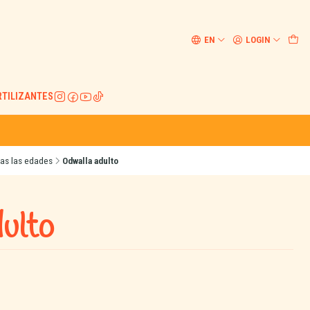
EN
LOGIN
RTILIZANTES
das las edades
Odwalla adulto
ulto