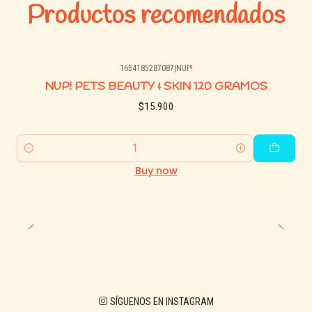
para mejores resultados.
Productos recomendados
🐕🐈 Mascotas Recomendadas
Perros y gatos de todas las edades.
1654185287087
|
NUP!
Especialmente útil en cachorros, adultos mayores o
NUP! PETS BEAUTY & SKIN 120 GRAMOS
animales con digestión sensible.
$15.900
Quantity
Buy now
SÍGUENOS EN INSTAGRAM