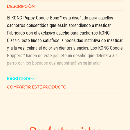
DESCRIPCIÓN
El KONG Puppy Goodie Bone™ está diseñado para aquellos
cachorros consentidos que están aprendiendo a masticar.
Fabricado con el exclusivo caucho para cachorros KONG
Classic, este hueso satisface la necesidad instintiva de masticar
y, a la vez, calma el dolor en dientes y encías. Los KONG Goodie
Grippers™ hacen de este juguete un desafío que deleitará a su
perro con los bocados que encontrará en su interior.
¿Quiere prolongar las sesiones de masticación?
Read more
COMPARTIR ESTE PRODUCTO
Rellenalas con snack, mantequilla de maní y atrae más su
atención a la hora de jugar
Principales características:
Hueso fabricado con el suave caucho KONG Puppy Rubber
y diseñado para aliviar el dolor en dientes y encías