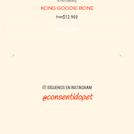
K78010
|
Kong
Agotado
KONG GOODIE BONE
$12.900
from
See details
SÍGUENOS EN INSTAGRAM
@consentidopet