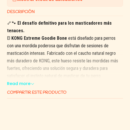
DESCRIPCIÓN
🦴🐾
El desafío definitivo para los masticadores más
tenaces.
El
KONG Extreme Goodie Bone
está diseñado para perros
con una mordida poderosa que disfrutan de sesiones de
masticación intensas. Fabricado con el caucho natural negro
más duradero de KONG, este hueso resiste las mordidas más
fuertes, ofreciendo una solución segura y duradera para
satisfacer el instinto natural de masticar de tu perro.
Read more
Sus extremos cuentan con los
Goodie Grippers™
patentados,
COMPARTIR ESTE PRODUCTO
que permiten rellenar el juguete con snacks o premios,
convirtiéndolo en un desafío interactivo que mantendrá a tu
perro entretenido y mentalmente estimulado.
✅ Beneficios destacados: