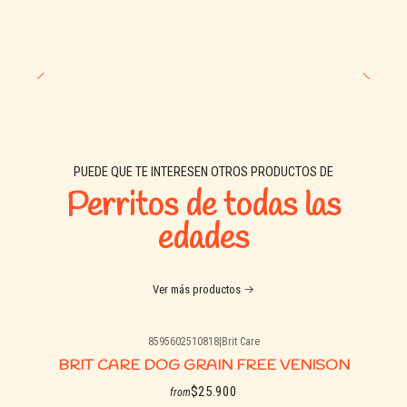
Óptima fórmula para mantener al perro en forma y
saludable.
Grasa de aves de corral suministran todos los ácidos
grasos para la piel sana y un pelo brillante.
Carne de primera con origen en animales que son aptos
para el consumo humano.
Cereales y vegetales frescos que aportan la energía y fibra
necesarias.
PUEDE QUE TE INTERESEN OTROS PRODUCTOS DE
Perritos de todas las
edades
Ver más productos
8595602510818
|
Brit Care
BRIT CARE DOG GRAIN FREE VENISON
$25.900
from