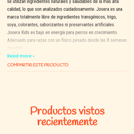
se utilizan ingredientes naturales y saludables de la más alta
calidad, lo que son analizados cuidadosamente. Josera es una
marca totalmente libre de ingredientes transgénicos, trigo,
soya, colorantes, saborizantes ni preservantes artificiales.
Josera Kids es bajo en energía para perros en crecimiento.
Adecuado para razas con un físico pesado desde las 8 semanas
de edad.
Read more
Beneficios:
COMPARTIR ESTE PRODUCTO
Envase diseñado con cierre para mantener el contenido en
optima condición.
Los moderados contenidos de grasa y proteína asegura
una saludable tasa de crecimiento.
L-carnitina, taurina, vitamina C y oligoelementos ayudan a la
Productos vistos
función cardiaca y el desarrollo óseo.
recientemente
Josera Kids es un alimento versátil adecuado para cada
raza de perro.