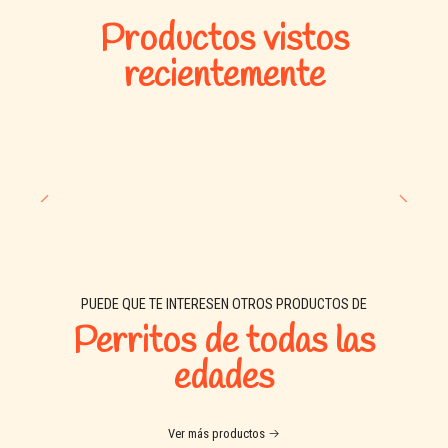
alimento para perro rico en proteínas, nutritivo y delicioso para
Productos vistos
ayudarlos a vivir una vida saludable y feliz.
recientemente
PUEDE QUE TE INTERESEN OTROS PRODUCTOS DE
Perritos de todas las
edades
Ver más productos