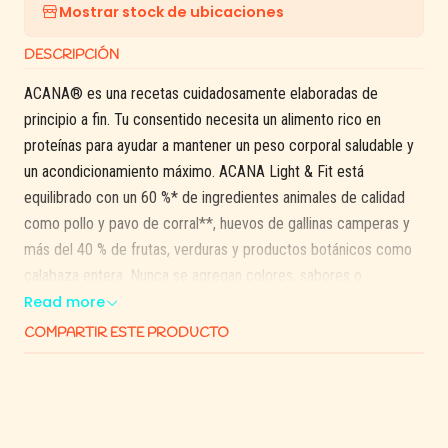
Mostrar stock de ubicaciones
DESCRIPCIÓN
ACANA® es una recetas cuidadosamente elaboradas de
principio a fin. Tu consentido necesita un alimento rico en
proteínas para ayudar a mantener un peso corporal saludable y
un acondicionamiento máximo. ACANA Light & Fit está
equilibrado con un 60 %* de ingredientes animales de calidad
como pollo y pavo de corral**, huevos de gallinas camperas y
más del 40 % de frutas, verduras y productos botánicos como
calabaza entera. Nunca se agregan colores, sabores o
conservantes artificiales en la preparación.
Read more
Los ingredientes premium provienen de un grupo seleccionado
COMPARTIR ESTE PRODUCTO
de agricultores, ganaderos y pescadores que conocemos y en
los que confiamos desde hace décadas, y abordamos cada lote
con un compromiso insuperable con la seguridad y la calidad en
nuestra galardonada cocina de Kentucky. El resultado es un