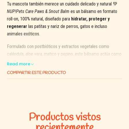
Tu mascota también merece un cuidado delicado y natural 💚
NUP!Pets Care Paws & Snout Balm
es un bálsamo en formato
roll-on, 100% natural, diseñado para
hidratar, proteger y
regenerar
las patitas y nariz de perros, gatos e incluso
animales exóticos.
Formulado con postbióticos y extractos vegetales como
caléndula, aloe vera, matico y pepino, este bálsamo actúa como
un escudo protector, ideal para climas extremos, paseos en
Read more
superficies ásperas o temporadas de piel reseca.
COMPARTIR ESTE PRODUCTO
✅ Beneficios destacados:
🌿
100% natural
: Libre de químicos, conservantes y con
aroma neutro.
💧
Hidrata y regenera
: Repara grietas y previene la
Productos vistos
resequedad.
🦠
Cuida la microbiota de la piel
: Gracias a sus
recientemente