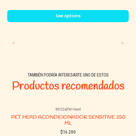
Deja secar durante 2 minutos.
¡Y listo! Piel más suave, protegida e hidratada.
See options
TAMBIÉN PODRÍA INTERESARTE UNO DE ESTOS
Productos recomendados
90122a
|
Pet Head
Agotado
PET HEAD ACONDICIONADOR SENSITIVE 250
ML
$16.200